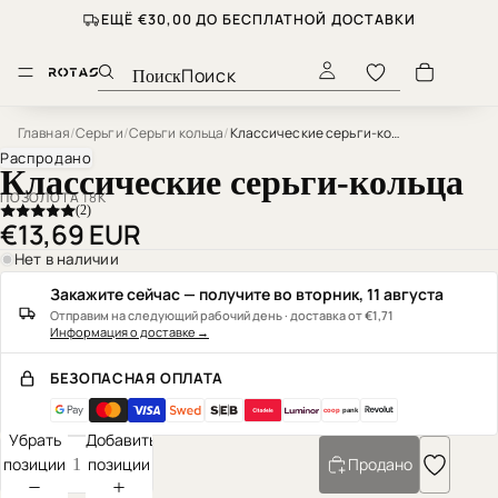
ЕЩЁ €30,00 ДО БЕСПЛАТНОЙ ДОСТАВКИ
Поиск
Главная
/
Серьги
/
Серьги кольца
/
Классические серьги-кольца
Распродано
Классические серьги-кольца
ПОЗОЛОТА 18К
(2)
€13,69 EUR
Нет в наличии
Закажите сейчас — получите во вторник, 11 августа
Отправим на следующий рабочий день · доставка от €1,71
Информация о доставке
→
БЕЗОПАСНАЯ ОПЛАТА
coop
pank
Убрать
Добавить
позиции
позиции
Продано