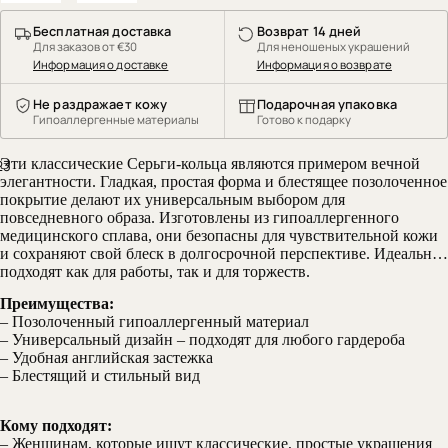
Бесплатная доставка
Возврат 14 дней
Для заказов от €30
Для неношеных украшений
Информация о доставке
Информация о возврате
Не раздражает кожу
Подарочная упаковка
Гипоаллергенные материалы
Готово к подарку
Эти классические Серьги-кольца являются примером вечной
2
3
элегантности. Гладкая, простая форма и блестящее позолоченное
покрытие делают их универсальным выбором для
повседневного образа. Изготовлены из гипоаллергенного
медицинского сплава, они безопасны для чувствительной кожи
и сохраняют свой блеск в долгосрочной перспективе. Идеально
подходят как для работы, так и для торжеств.
Преимущества:
– Позолоченный гипоаллергенный материал
– Универсальный дизайн – подходят для любого гардероба
– Удобная английская застежка
– Блестящий и стильный вид
Кому подходят:
– Женщинам, которые ищут классические, простые украшения