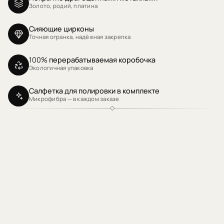
Золото, родий, платина
Сияющие цирконы
Точная огранка, надёжная закрепка
100% перерабатываемая коробочка
Экологичная упаковка
Салфетка для полировки в комплекте
Микрофибра — в каждом заказе
Отзывы клиентов
Отзывы о продукте (0)
Sort reviews by
Будьте первым, кто напишет отзыв
НАПИСАТЬ ОТЗЫВ