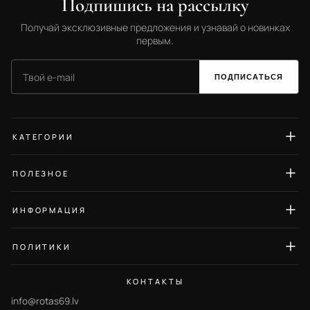
Подпишись на рассылку
Получай эксклюзивные предложения и узнавай о новинках
первым.
ПОДПИСАТЬСЯ
КАТЕГОРИИ
Серьги
ПОЛЕЗНОЕ
Кольца
Гид по размерам
Колье
ИНФОРМАЦИЯ
Уход за украшениями
Браслеты
О нас
Блог
ПОЛИТИКИ
Кулоны
Контакты
Отзывы
Политика конфиденциальности
Цепочки
Частые вопросы
КОНТАКТЫ
Политика возврата
Броши
info@rotas69.lv
Доставка и оплата