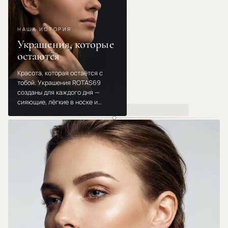
НАША ИСТОРИЯ
Украшения, которые
остаются
Красота, которая остаётся с
тобой. Украшения ROTAS69
созданы для каждого дня —
сияющие, лёгкие в носке и
созданные для мгновений,
которые повторяются. Носи,
дари и люби их из года в год.