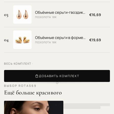
Объёмные серьги-гвоздики каплевидной формы
03
€16,69
ПОЗОЛОТА 18К
Объёмные серьги в форме сердца для женщин
04
€19,69
ПОЗОЛОТА 18К
ВЕСЬ КОМПЛЕКТ ·
ДОБАВИТЬ КОМПЛЕКТ
ВЫБОР ROTAS69
Ещё больше красивого