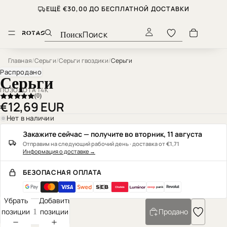
ЕЩЁ €30,00 ДО БЕСПЛАТНОЙ ДОСТАВКИ
Поиск
Главная
/
Серьги
/
Серьги гвоздики
/
Серьги
Распродано
Серьги
ПОЗОЛОТА 14К
(0)
€12,69 EUR
Нет в наличии
Закажите сейчас — получите во вторник, 11 августа
Отправим на следующий рабочий день · доставка от €1,71
Информация о доставке
→
БЕЗОПАСНАЯ ОПЛАТА
coop
pank
Убрать
Добавить
позиции
позиции
Продано