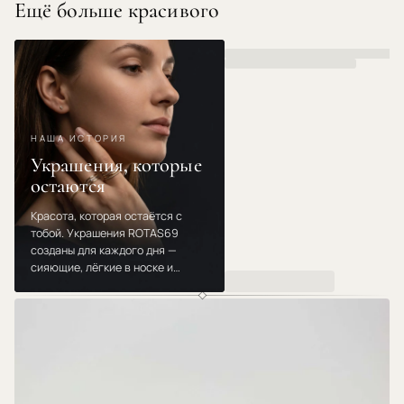
Ещё больше красивого
НАША ИСТОРИЯ
Украшения, которые
остаются
Красота, которая остаётся с
тобой. Украшения ROTAS69
созданы для каждого дня —
сияющие, лёгкие в носке и
созданные для мгновений,
которые повторяются. Носи,
дари и люби их из года в год.