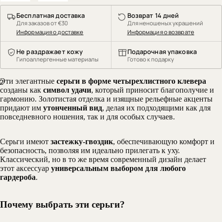
Бесплатная доставка
Возврат 14 дней
Для заказов от €30
Для неношеных украшений
Информация о доставке
Информация о возврате
Не раздражает кожу
Подарочная упаковка
Гипоаллергенные материалы
Готово к подарку
Эти элегантные
серьги в форме четырехлистного клевера
2
созданы как
символ удачи
, который приносит благополучие и
гармонию. Золотистая отделка и изящные рельефные акценты
придают им
утонченный вид
, делая их подходящими как для
повседневного ношения, так и для особых случаев.
Серьги имеют
застежку-гвоздик
, обеспечивающую комфорт и
безопасность, позволяя им идеально прилегать к уху.
Классический, но в то же время современный дизайн делает
этот аксессуар
универсальным выбором для любого
гардероба
.
Почему выбрать эти серьги?