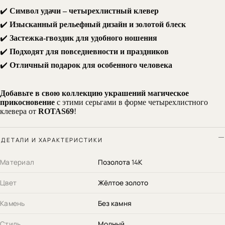
✔️
Символ удачи – четырехлистный клевер
✔️
Изысканный рельефный дизайн и золотой блеск
✔️
Застежка-гвоздик для удобного ношения
✔️
Подходят для повседневности и праздников
✔️
Отличный подарок для особенного человека
Добавьте в свою коллекцию украшений магическое
прикосновение
с этими серьгами в форме четырехлистного
клевера от
ROTAS69
!
ДЕТАЛИ И ХАРАКТЕРИСТИКИ
Материал
Позолота 14К
Цвет
Жёлтое золото
Камень
Без камня
Стиль
Модный