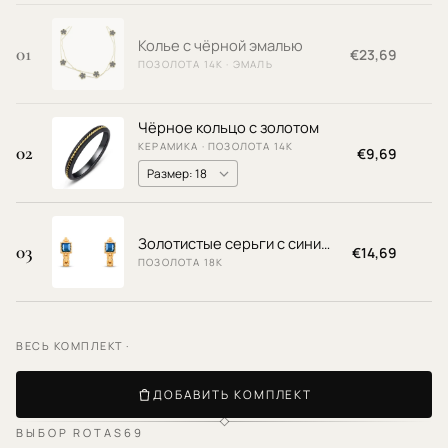
Колье с чёрной эмалью
01
€23,69
ПОЗОЛОТА 14К · ЭМАЛЬ
Чёрное кольцо с золотом
КЕРАМИКА · ПОЗОЛОТА 14К
02
€9,69
Золотистые серьги с синим акцентом
03
€14,69
ПОЗОЛОТА 18К
ВЕСЬ КОМПЛЕКТ ·
ДОБАВИТЬ КОМПЛЕКТ
ВЫБОР ROTAS69