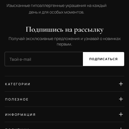
Изысканные гипоаллергенные украшения на каждый
день и для особых моментов.
Подпишись на рассылку
Получай эксклюзивные предложения и узнавай о новинках
первым.
ПОДПИСАТЬСЯ
КАТЕГОРИИ
Серьги
ПОЛЕЗНОЕ
Кольца
Гид по размерам
Колье
ИНФОРМАЦИЯ
Уход за украшениями
Браслеты
О нас
Блог