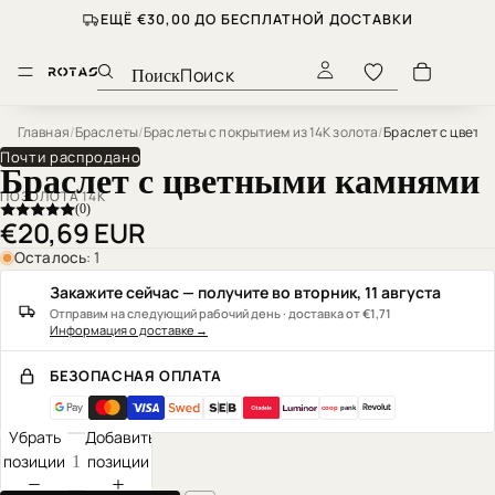
ЕЩЁ €30,00 ДО БЕСПЛАТНОЙ ДОСТАВКИ
Поиск
Главная
/
Браслеты
/
Браслеты с покрытием из 14K золота
/
Почти распродано
Браслет с цветными камнями
ПОЗОЛОТА 14К
(0)
€20,69 EUR
Осталось: 1
Закажите сейчас — получите во вторник, 11 августа
Отправим на следующий рабочий день · доставка от €1,71
Информация о доставке
→
БЕЗОПАСНАЯ ОПЛАТА
coop
pank
Убрать
Добавить
позиции
позиции