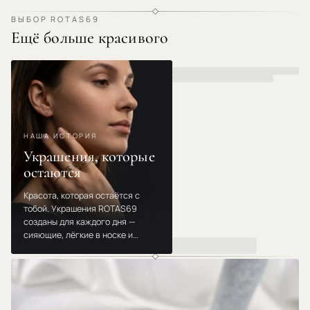
ВЫБОР ROTAS69
Ещё больше красивого
НАША ИСТОРИЯ
Украшения, которые
остаются
Красота, которая остаётся с
тобой. Украшения ROTAS69
созданы для каждого дня —
сияющие, лёгкие в носке и
созданные для мгновений,
которые повторяются. Носи,
дари и люби их из года в год.