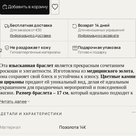
Добавить в корзину
Бесплатная доставка
Возврат 14 дней
Для заказов от €30
Для неношеных украшений
Информация о доставке
Информация о возврате
Не раздражает кожу
Подарочная упаковка
2
Гипоаллергенные материалы
Готово к подарку
Эта
изысканная браслет
является прекрасным сочетанием
роскоши и элегантности. Изготовлена из
медицинского золота
,
она сохраняет свой блеск и устойчива к износу.
Цветные камни
и цирконы
придают ей уникальный вид, делая её идеальным
украшением для праздничных мероприятий и повседневной
жизни.
Размер браслета – 17 см
, который идеально подходит к
запястью.
Читать далее
Почему выбрать этот браслет?
ДЕТАЛИ И ХАРАКТЕРИСТИКИ
Медицинское золото
– прочный, гипоаллергенный и
Материал
Позолота 14К
долговечный материал
Сверкающие цирконы и цветные камни
– придают