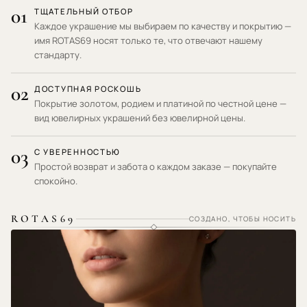
01
ТЩАТЕЛЬНЫЙ ОТБОР
Каждое украшение мы выбираем по качеству и покрытию —
имя ROTAS69 носят только те, что отвечают нашему
стандарту.
02
ДОСТУПНАЯ РОСКОШЬ
Покрытие золотом, родием и платиной по честной цене —
вид ювелирных украшений без ювелирной цены.
03
С УВЕРЕННОСТЬЮ
Простой возврат и забота о каждом заказе — покупайте
спокойно.
ROTAS69
СОЗДАНО, ЧТОБЫ НОСИТЬ
ГИПОАЛЛЕРГЕННЫЕ МАТЕРИАЛЫ · НЕ РАЗДРАЖАЕТ КОЖУ ·