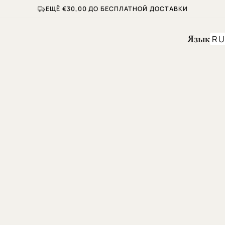
ЕЩЁ €30,00 ДО БЕСПЛАТНОЙ ДОСТАВКИ
Язык