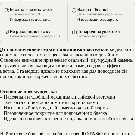
Бесплатная доставка
Возврат 14 дней
Для заказов от €30
Для неношеных украшений
Информация о доставке
Информация о возврате
Не раздражает кожу
Подарочная упаковка
Гипоаллергенные материалы
Готово к подарку
Эти
позолоченные серьги с английской застежкой
выделяются
2
своим классическим изяществом и роскошным дизайном.
Основное внимание привлекает овальный, изумрудный камень,
окруженный сверкающими кристаллами, создавая эффект
цветка. Эта модель идеально подходит как для повседневной
носки, так и для торжественных событий.
Основные преимущества:
– Надежный и удобный механизм английской застежки
– Элегантный цветочный мотив с кристаллами
– Изысканный изумрудный камень овальной формы
– Позолоченное покрытие для долговечного блеска
– Идеально подходят в качестве подарка или для особого случая
Найдите еще больше волшебных серег
ROTAS69
и пополните