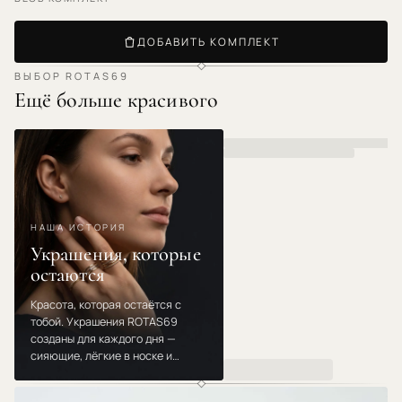
ДОБАВИТЬ КОМПЛЕКТ
ВЫБОР ROTAS69
Ещё больше красивого
НАША ИСТОРИЯ
Украшения, которые
остаются
Красота, которая остаётся с
тобой. Украшения ROTAS69
созданы для каждого дня —
сияющие, лёгкие в носке и
созданные для мгновений,
которые повторяются. Носи,