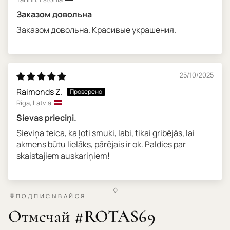
Заказом довольна
Заказом довольна. Красивые украшения.
25/10/2025
Raimonds Z.
Riga, Latvia
Sievas prieciņi.
Sieviņa teica, ka ļoti smuki, labi, tikai gribējās, lai
akmens būtu lielāks, pārējais ir ok. Paldies par
skaistajiem auskariņiem!
ПОДПИСЫВАЙСЯ
Отмечай #ROTAS69