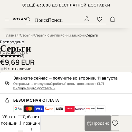
ЕЩЁ €30,00 ДО БЕСПЛАТНОЙ ДОСТАВКИ
Поиск
Главная
/
Серьги
/
Серьги с английским замком
/
Серьги
Распродано
Серьги
ПОЗОЛОТА 18К
(2)
€9,69 EUR
Нет в наличии
Закажите сейчас — получите во вторник, 11 августа
Отправим на следующий рабочий день · доставка от €1,71
Информация о доставке
→
БЕЗОПАСНАЯ ОПЛАТА
coop
pank
Убрать
Добавить
позиции
позиции
Продано