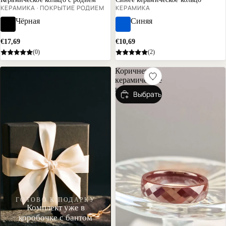
КЕРАМИКА · ПОКРЫТИЕ РОДИЕМ
КЕРАМИКА
Чёрная
Синяя
€17,69
€10,69
(0)
(2)
Коричневое
керамическое
кольцо
Выбрать
ГОТОВО К ПОДАРКУ
Комплект уже в
коробочке с бантом