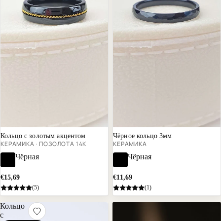
В тренде
Кольцо с золотым акцентом
Чёрное кольцо 3мм
КЕРАМИКА · ПОЗОЛОТА 14К
КЕРАМИКА
Чёрная
Чёрная
€15,69
€11,69
(5)
(1)
Кольцо
с