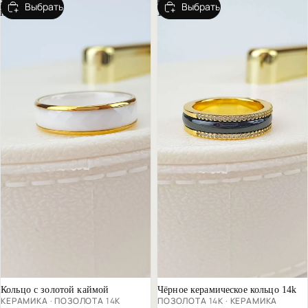
Выбрать
Выбрать
каймой
14k
В тренде
Почти распродано
Почти распродано
Кольцо с золотой каймой
Чёрное керамическое кольцо 14k
КЕРАМИКА · ПОЗОЛОТА 14К
ПОЗОЛОТА 14К · КЕРАМИКА