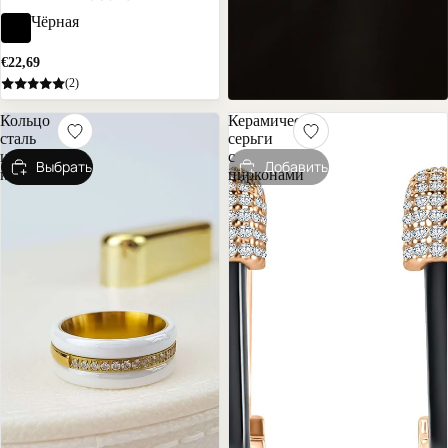
Чёрная
€22,69
(2)
Кольцо
Керамические
сталь
серьги
и
с
Выбрать
Добавить
керамика
цирконами