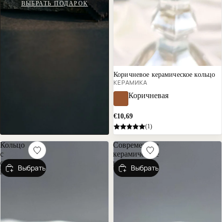
ВЫБРАТЬ ПОДАРОК
Почти распродано
Коричневое керамическое кольцо
КЕРАМИКА
Коричневая
€10,69
(1)
Кольцо
Современное
с
керамическое
синей
кольцо
Выбрать
Выбрать
керамикой