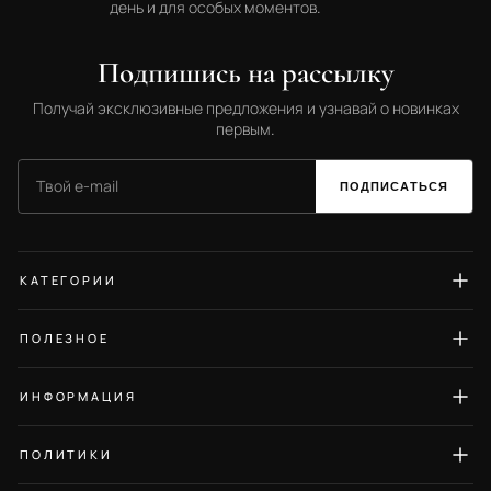
день и для особых моментов.
Подпишись на рассылку
Получай эксклюзивные предложения и узнавай о новинках
первым.
ПОДПИСАТЬСЯ
КАТЕГОРИИ
Серьги
ПОЛЕЗНОЕ
Кольца
Гид по размерам
Колье
ИНФОРМАЦИЯ
Уход за украшениями
Браслеты
О нас
Блог
ПОЛИТИКИ
Кулоны
Контакты
Отзывы