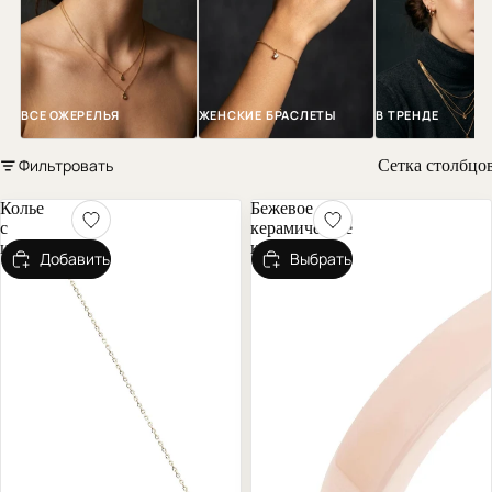
ВСЕ ОЖЕРЕЛЬЯ
ЖЕНСКИЕ БРАСЛЕТЫ
В ТРЕНДЕ
Фильтровать
Сетка столбцо
Колье
Бежевое
с
керамическое
цилиндром
кольцо
Добавить
Выбрать