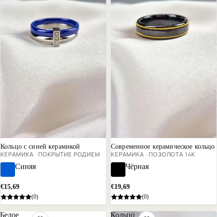
Хит продаж
Кольцо с синей керамикой
Современное керамическое кольцо
КЕРАМИКА · ПОКРЫТИЕ РОДИЕМ
КЕРАМИКА · ПОЗОЛОТА 14К
Синяя
Чёрная
€15,69
€19,69
(0)
(0)
Белое
Кольцо