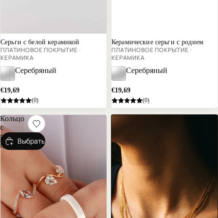
Серьги с белой керамикой
Керамические серьги с родием
ПЛАТИНОВОЕ ПОКРЫТИЕ ·
ПЛАТИНОВОЕ ПОКРЫТИЕ ·
КЕРАМИКА
КЕРАМИКА
Серебряный
Серебряный
€19,69
€19,69
(0)
(0)
Кольцо
с
римскими
Выбрать
цифрами