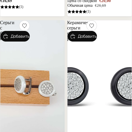
€16,69
Цена со скидкой
€20,00
Обычная цена
€26,69
(1)
(1)
Серьги
Керамические
с
серьги
белой
с
Добавить
Добавить
керамикой
родием