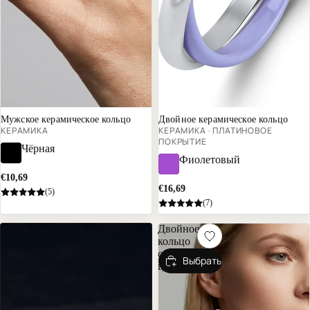
Хит продаж
В тренде
Почти распродано
Мужское керамическое кольцо
Двойное керамическое кольцо
КЕРАМИКА
КЕРАМИКА · ПЛАТИНОВОЕ
ПОКРЫТИЕ
Чёрная
Фиолетовый
€10,69
€16,69
(5)
(7)
Двойное
кольцо
с
Выбрать
цирконами