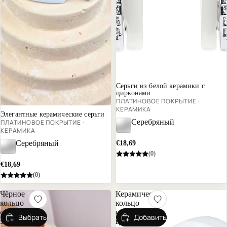
Серьги из белой керамики с
цирконами
ПЛАТИНОВОЕ ПОКРЫТИЕ ·
КЕРАМИКА
Элегантные керамические серьги
Серебряный
ПЛАТИНОВОЕ ПОКРЫТИЕ ·
КЕРАМИКА
Серебряный
€18,69
(0)
€18,69
(0)
Чёрное
Керамическое
кольцо
кольцо
с
с
Выбрать
Добавить
золотом
цирконами