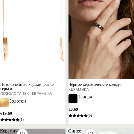
Позолоченные керамические
Чёрное керамическое кольцо
серьги
КЕРАМИКА
ПОЗОЛОТА 18К · КЕРАМИКА
Чёрная
Золотой
€8,69
€19,69
(0)
(1)
Керамическое
Синее