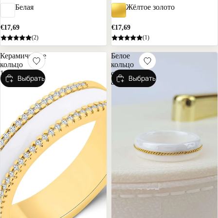
Белая
Жёлтое золото
€17,69
€17,69
(2)
(1)
Керамическое
Белое
кольцо
кольцо
14k
с
Выбрать
Выбрать
акцентом