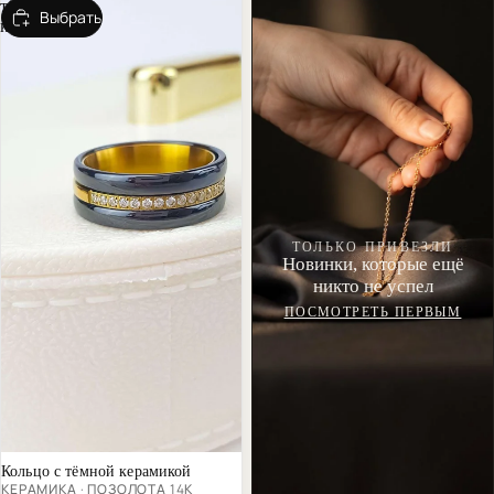
тёмной
Выбрать
керамикой
ТОЛЬКО ПРИВЕЗЛИ
Новинки, которые ещё
никто не успел
ПОСМОТРЕТЬ ПЕРВЫМ
Хит продаж
Кольцо с тёмной керамикой
КЕРАМИКА · ПОЗОЛОТА 14К