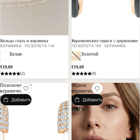
Почти распродано
Распродано
Кольцо сталь и керамика
Керамические серьги с цирконами
КЕРАМИКА · ПОЗОЛОТА 14К
ПОЗОЛОТА 18К · КЕРАМИКА
Белая
Золотой
€19,69
€19,69
(2)
(0)
Позолоченные
Чёрное
керамические
керамическое
серьги
кольцо
Добавить
Добавить