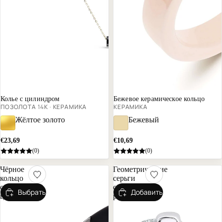
Почти распродано
Колье с цилиндром
Бежевое керамическое кольцо
ПОЗОЛОТА 14К · КЕРАМИКА
КЕРАМИКА
Жёлтое золото
Бежевый
€23,69
€10,69
(0)
(0)
Чёрное
Геометрические
кольцо
серьги
с
с
Выбрать
Добавить
цирконами
родием