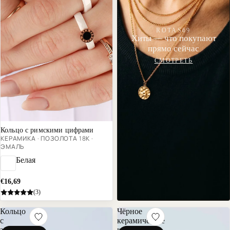
ROTAS69
Хиты — что покупают
прямо сейчас
СМОТРЕТЬ
Хит продаж
Кольцо с римскими цифрами
КЕРАМИКА · ПОЗОЛОТА 18К ·
ЭМАЛЬ
Белая
€16,69
(3)
Кольцо
Чёрное
с
керамическое
золотой
кольцо