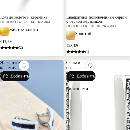
Кольцо золото и керамика
Квадратные позолоченные серьги
с черной керамикой
ПОЗОЛОТА 14К · КЕРАМИКА
ПОЗОЛОТА 18К · КЕРАМИКА
Жёлтое золото
Золотой
€17,69
€23,69
(2)
(1)
Элегантные
Серьги
керамические
из
серьги
белой
Добавить
Добавить
керамики
с
цирконами