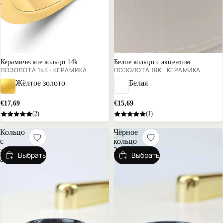
Почти распродано
Почти распродано
Керамическое кольцо 14k
Белое кольцо с акцентом
ПОЗОЛОТА 14К · КЕРАМИКА
ПОЗОЛОТА 18К · КЕРАМИКА
Жёлтое золото
Белая
€17,69
€15,69
(2)
(1)
Кольцо
Чёрное
с
кольцо
золотым
3мм
Выбрать
Выбрать
акцентом