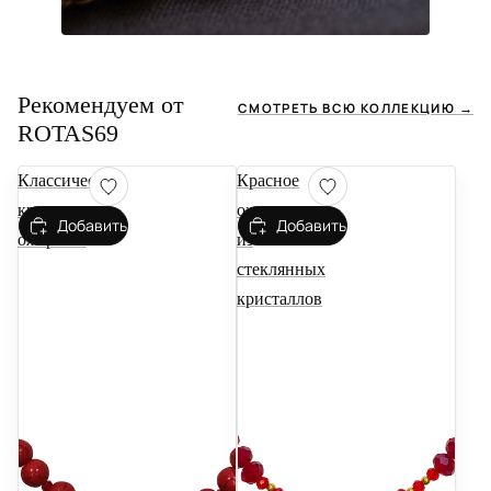
Рекомендуем от
СМОТРЕТЬ ВСЮ КОЛЛЕКЦИЮ
→
ROTAS69
Классическое
Красное
красное
ожерелье
Добавить
Добавить
ожерелье
из
стеклянных
кристаллов