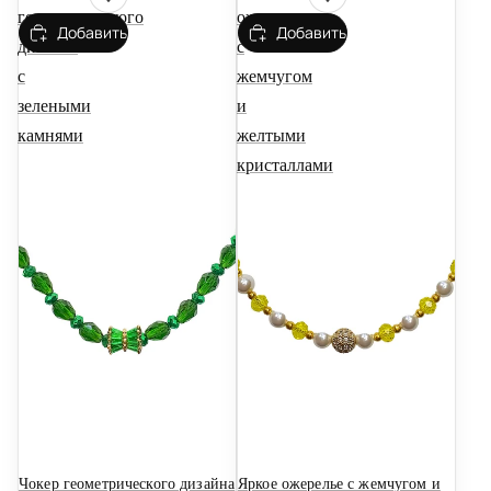
геометрического
ожерелье
Добавить
Добавить
дизайна
с
с
жемчугом
зелеными
и
камнями
желтыми
кристаллами
Новинка
Новинка
Чокер геометрического дизайна
Яркое ожерелье с жемчугом и