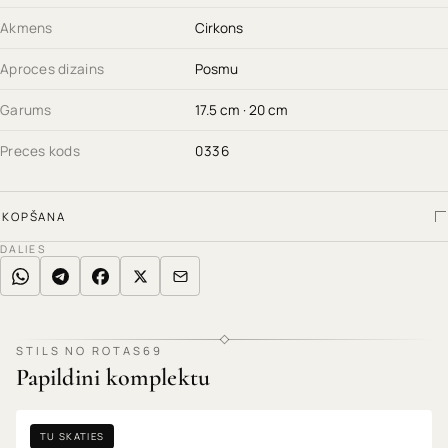
Akmens
Cirkons
Aproces dizains
Posmu
Garums
17.5 cm · 20 cm
Preces kods
0336
KOPŠANA
DALIES
STILS NO ROTAS69
Papildini komplektu
TU SKATIES