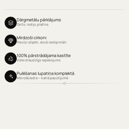
Dārgmetālu pārklājums
Zelts, rodijs, platīns
Mirdzoši cirkoni
Precīzi slīpēti, droši iestiprināti
100% pārstrādājama kastīte
Videi draudzīgs iepakojums
Pulēšanas lupatiņa komplektā
Mikrošķiedra — katrā pasūtījumā
Klientu atsauksmes
Produktu atsauksmes (0)
Sort reviews by