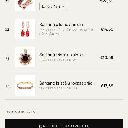
01
€22,69
Sarkanā piliena auskari
02
€14,69
18K ZELTA PĀRKLĀJUMS · PLATĪNA
PĀRKLĀJUMS
Sarkanā kristāla kulons
03
€10,69
18K ZELTA PĀRKLĀJUMS
Sarkano kristālu rokassprādze
04
€17,69
18K ZELTA PĀRKLĀJUMS
VISS KOMPLEKTS ·
PIEVIENOT KOMPLEKTU