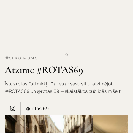
SEKO MUMS
Atzīmē #ROTAS69
Īstas rotas, īsti mirkļi. Dalies ar savu stilu, atzīmējot
#ROTAS69 un @rotas.69 — skaistākos publicēsim šeit.
@rotas.69