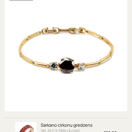
Rokassprādze
18K ZELTA PĀRKLĀJUMS
€14,69
Sarkano cirkonu gredzens
18K ZELTA PĀRKLĀJUMS