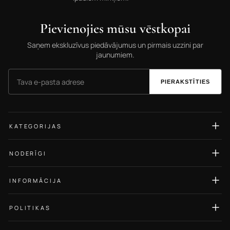
Pievienojies mūsu vēstkopai
Saņem ekskluzīvus piedāvājumus un pirmais uzzini par
jaunumiem.
PIERAKSTĪTIES
KATEGORIJAS
Auskari
NODERĪGI
Gredzeni
Izmēru ceļvedis
Kaklarotas
INFORMĀCIJA
Rotu kopšana
Rokassprādzes
Par Mums
Blogs
POLITIKAS
Kuloni
Kontakti
Atsauksmes
Privātuma politika
Ķēdītes