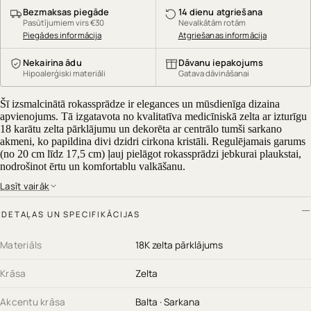
Bezmaksas piegāde
14 dienu atgriešana
Pasūtījumiem virs €30
Nevalkātām rotām
Piegādes informācija
Atgriešanas informācija
Nekairina ādu
Dāvanu iepakojums
Hipoalerģiski materiāli
Gatava dāvināšanai
Šī izsmalcinātā rokassprādze ir elegances un mūsdienīga dizaina
apvienojums. Tā izgatavota no kvalitatīva medicīniskā zelta ar izturīgu
18 karātu zelta pārklājumu un dekorēta ar centrālo tumši sarkano
akmeni, ko papildina divi dzidri cirkona kristāli. Regulējamais garums
(no 20 cm līdz 17,5 cm) ļauj pielāgot rokassprādzi jebkurai plaukstai,
nodrošinot ērtu un komfortablu valkāšanu.
Lasīt vairāk
Galvenās priekšrocības:
Kvalitatīvs medicīniskais zelts ar 18K zelta pārklājumu
DETAĻAS UN SPECIFIKĀCIJAS
Centrālais sarkanais akmens piešķir greznumu un eleganci
Divi dzidri cirkona akmeņi papildu spožumam
Materiāls
18K zelta pārklājums
Regulējams izmērs: 20 cm vai 17,5 cm, noņemot vienu daļu
Hipoalerģisks materiāls – drošs jutīgai ādai
Krāsa
Zelta
Neatstāj šo izsmalcināto rotaslietu nepamanītu! Pasūti ROTAS69
rokassprādzi jau tagad un piešķir savam tēlam ekskluzivitāti!
Akcentu krāsa
Balta · Sarkana