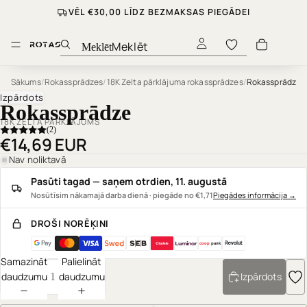
VĒL €30,00 LĪDZ BEZMAKSAS PIEGĀDEI
Meklēt
Sākums
/
Rokassprādzes
/
18K Zelta pārklājuma rokassprādzes
/
Rokassprādze
Izpārdots
Rokassprādze
18K ZELTA PĀRKLĀJUMS
(2)
€14,69 EUR
Nav noliktavā
Pasūti tagad — saņem otrdien, 11. augustā
Nosūtīsim nākamajā darba dienā · piegāde no €1,71
Piegādes informācija
→
DROŠI NORĒĶINI
coop
pank
Samazināt
Palielināt
daudzumu
daudzumu
Izpārdots