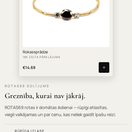
Rokassprādze
18K ZELTA PĀRKLĀJUMS
€14,69
ROTAS69 SOLĪJUMS
Greznība, kurai nav jākrāj.
ROTAS69 rotas ir domātas ikdienai — rūpīgi atlasītas,
viegli valkājamas un par cenu, kas neliek gaidīt īpašu reizi.
RŪPĪGA IZLASE