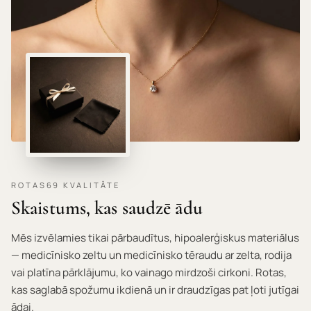
ROTAS69 KVALITĀTE
Skaistums, kas saudzē ādu
Mēs izvēlamies tikai pārbaudītus, hipoalerģiskus materiālus
— medicīnisko zeltu un medicīnisko tēraudu ar zelta, rodija
vai platīna pārklājumu, ko vainago mirdzoši cirkoni. Rotas,
kas saglabā spožumu ikdienā un ir draudzīgas pat ļoti jutīgai
ādai.