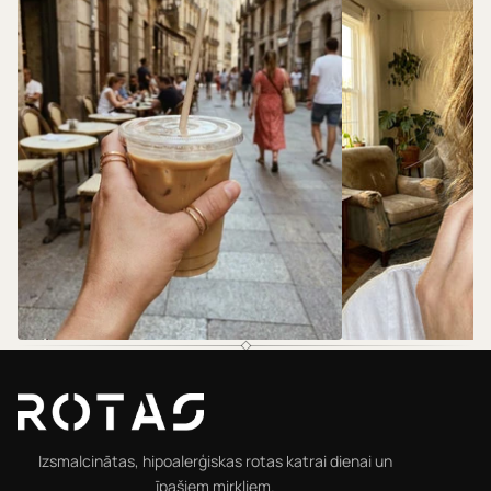
@rotas.69
@rotas.69
Izsmalcinātas, hipoalerģiskas rotas katrai dienai un
īpašiem mirkļiem.