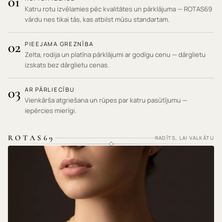
01
Katru rotu izvēlamies pēc kvalitātes un pārklājuma — ROTAS69
vārdu nes tikai tās, kas atbilst mūsu standartam.
02
PIEEJAMA GREZNĪBA
Zelta, rodija un platīna pārklājumi ar godīgu cenu — dārglietu
izskats bez dārglietu cenas.
03
AR PĀRLIECĪBU
Vienkārša atgriešana un rūpes par katru pasūtījumu —
iepērcies mierīgi.
ROTAS69
RADĪTS, LAI VALKĀTU
HIPOALERĢISKI MATERIĀLI · NEKAIRINA ĀDU ·