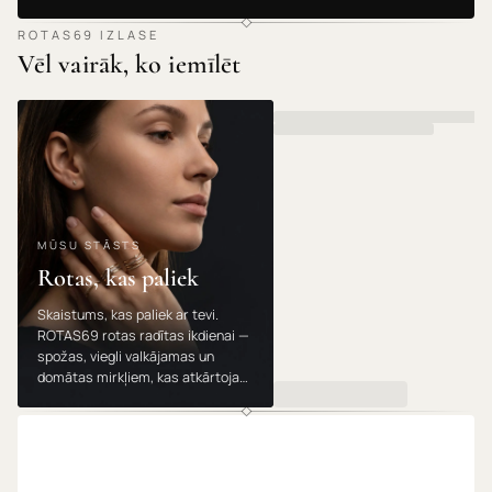
ROTAS69 IZLASE
Vēl vairāk, ko iemīlēt
MŪSU STĀSTS
Rotas, kas paliek
Skaistums, kas paliek ar tevi.
ROTAS69 rotas radītas ikdienai —
spožas, viegli valkājamas un
domātas mirkļiem, kas atkārtojas.
Valkā, dāvini un mīli tās gadu no
gada.