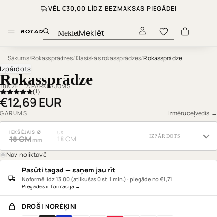
VĒL €30,00 LĪDZ BEZMAKSAS PIEGĀDEI
Meklēt
Sākums
/
Rokassprādzes
/
Klasiskās rokassprādzes
/
Rokassprādze
Izpārdots
Rokassprādze
18K ZELTA PĀRKLĀJUMS
(1)
€12,69 EUR
Izmēru ceļvedis
→
GARUMS
IEKŠĒJAIS Ø
US
IZPĀRDOTS
18 CM
18 CM
mm
Nav noliktavā
Pasūti tagad — saņem jau rīt
Noformē līdz 13:00 (atlikušas 0 st. 1 min.) · piegāde no €1,71
Piegādes informācija
→
DROŠI NORĒĶINI