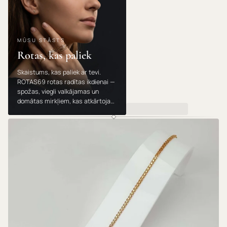
MŪSU STĀSTS
Rotas, kas paliek
Skaistums, kas paliek ar tevi.
ROTAS69 rotas radītas ikdienai —
spožas, viegli valkājamas un
domātas mirkļiem, kas atkārtojas.
Valkā, dāvini un mīli tās gadu no
gada.