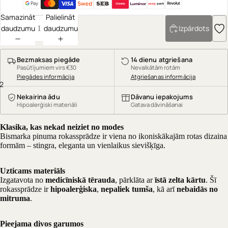
coop
pank
Samazināt
Palielināt
daudzumu
daudzumu
Izpārdots
Bezmaksas piegāde
14 dienu atgriešana
Pasūtījumiem virs €30
Nevalkātām rotām
Piegādes informācija
Atgriešanas informācija
2
Nekairina ādu
Dāvanu iepakojums
Hipoalerģiski materiāli
Gatava dāvināšanai
Klasika, kas nekad neiziet no modes
Bismarka pinuma rokassprādze ir viena no ikoniskākajām rotas dizaina
formām – stingra, eleganta un vienlaikus sievišķīga.
Uzticams materiāls
Izgatavota no
medicīniskā tērauda
, pārklāta ar
īstā zelta kārtu
. Šī
rokassprādze ir
hipoalerģiska
,
nepaliek tumša
, kā arī
nebaidās no
mitruma
.
Pieejama divos garumos