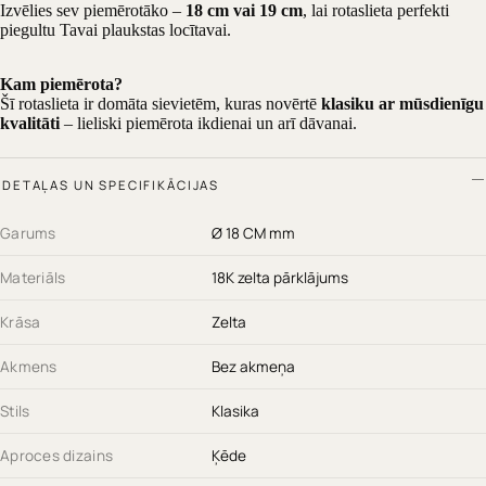
Izvēlies sev piemērotāko –
18 cm vai 19 cm
, lai rotaslieta perfekti
piegultu Tavai plaukstas locītavai.
Kam piemērota?
Šī rotaslieta ir domāta sievietēm, kuras novērtē
klasiku ar mūsdienīgu
kvalitāti
– lieliski piemērota ikdienai un arī dāvanai.
DETAĻAS UN SPECIFIKĀCIJAS
Garums
Ø 18 CM mm
Materiāls
18K zelta pārklājums
Krāsa
Zelta
Akmens
Bez akmeņa
Stils
Klasika
Aproces dizains
Ķēde