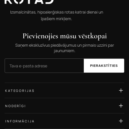
Izsmalcinātas, hipoalerģiskas rotas katrai dienai un
īpašiem mirkļiem.
Pievienojies mūsu vēstkopai
Saņem ekskluzīvus piedāvājumus un pirmais uzzini par
jaunumiem.
PIERAKSTĪTIES
KATEGORIJAS
Auskari
NODERĪGI
Gredzeni
Izmēru ceļvedis
Kaklarotas
INFORMĀCIJA
Rotu kopšana