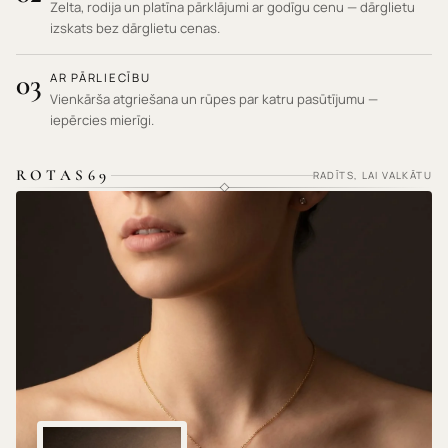
Zelta, rodija un platīna pārklājumi ar godīgu cenu — dārglietu
izskats bez dārglietu cenas.
03
AR PĀRLIECĪBU
Vienkārša atgriešana un rūpes par katru pasūtījumu —
iepērcies mierīgi.
ROTAS69
RADĪTS, LAI VALKĀTU
HIPOALERĢISKI MATERIĀLI · NEKAIRINA ĀDU ·