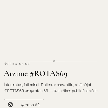
SEKO MUMS
Atzīmē #ROTAS69
Īstas rotas, īsti mirkļi. Dalies ar savu stilu, atzīmējot
#ROTAS69 un @rotas.69 — skaistākos publicēsim šeit.
@rotas.69