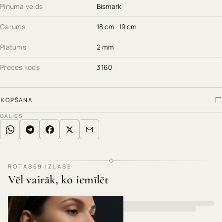
Pinuma veids
Bismark
Garums
18 cm · 19 cm
Platums
2 mm
Preces kods
3160
KOPŠANA
DALIES
ROTAS69 IZLASE
Vēl vairāk, ko iemīlēt