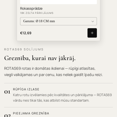
Rokassprādze
18K ZELTA PĀRKLĀJUMS
€12,69
ROTAS69 SOLĪJUMS
Greznība, kurai nav jākrāj.
ROTAS69 rotas ir domātas ikdienai — rūpīgi atlasītas,
viegli valkājamas un par cenu, kas neliek gaidīt īpašu reizi.
01
RŪPĪGA IZLASE
Katru rotu izvēlamies pēc kvalitātes un pārklājuma — ROTAS69
vārdu nes tikai tās, kas atbilst mūsu standartam.
02
PIEEJAMA GREZNĪBA