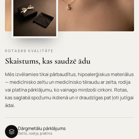
ROTAS69 KVALITĀTE
Skaistums, kas saudzē ādu
Mēs izvēlamies tikai pārbaudītus, hipoalerģiskus materiālus
— medicīnisko zeltu un medicīnisko tēraudu ar zelta, rodija
vai platīna pārklājumu, ko vainago mirdzoši cirkoni. Rotas,
kas saglabā spožumu ikdienā un ir draudzīgas pat ļoti jutīgai
ādai.
Dārgmetālu pārklājums
Zelts, rodijs, platīns