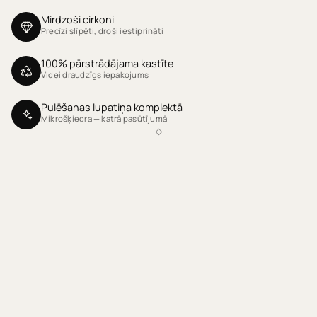
Mirdzoši cirkoni
Precīzi slīpēti, droši iestiprināti
100% pārstrādājama kastīte
Videi draudzīgs iepakojums
Pulēšanas lupatiņa komplektā
Mikrošķiedra — katrā pasūtījumā
Klientu atsauksmes
Produktu atsauksmes (0)
Sort reviews by
Esiet pirmais, kas uzraksta atsauksmi
RAKSTĪT ATSAUKSMI