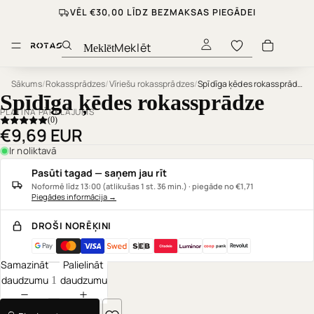
VĒL €30,00 LĪDZ BEZMAKSAS PIEGĀDEI
Meklēt
Sākums
/
Rokassprādzes
/
Vīriešu rokassprādzes
/
Spīdīga ķēdes rokassprādze
Spīdīga ķēdes rokassprādze
PLATĪNA PĀRKLĀJUMS
(0)
€9,69 EUR
Ir noliktavā
Pasūti tagad — saņem jau rīt
Noformē līdz 13:00 (atlikušas 1 st. 36 min.) · piegāde no €1,71
Piegādes informācija
→
DROŠI NORĒĶINI
coop
pank
Samazināt
Palielināt
daudzumu
daudzumu