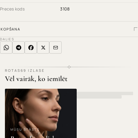
Preces kods
3108
KOPŠANA
DALIES
ROTAS69 IZLASE
Vēl vairāk, ko iemīlēt
MŪSU STĀSTS