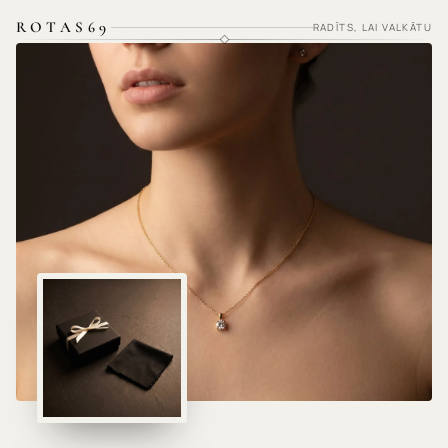
ROTAS69
RADĪTS, LAI VALKĀTU
HIPOALERĢISKI MATERIĀLI · NEKAIRINA ĀDU ·