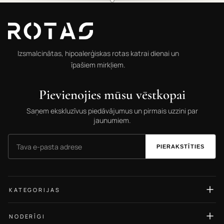
@rotas.69
@rotas.69
Izsmalcinātas, hipoalerģiskas rotas katrai dienai un
īpašiem mirkļiem.
Pievienojies mūsu vēstkopai
Saņem ekskluzīvus piedāvājumus un pirmais uzzini par
jaunumiem.
PIERAKSTĪTIES
KATEGORIJAS
Auskari
NODERĪGI