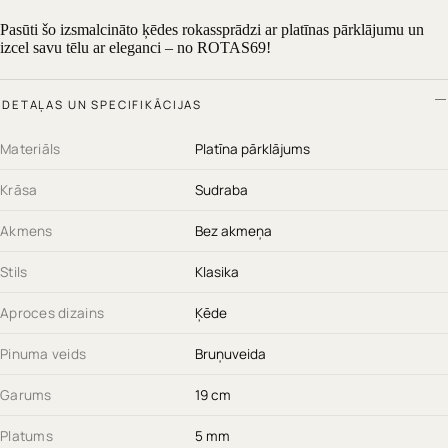
Pasūti šo izsmalcināto ķēdes rokassprādzi ar platīnas pārklājumu un
izcel savu tēlu ar eleganci – no ROTAS69!
DETAĻAS UN SPECIFIKĀCIJAS
Materiāls
Platīna pārklājums
Krāsa
Sudraba
Akmens
Bez akmeņa
Stils
Klasika
Aproces dizains
Ķēde
Pinuma veids
Bruņuveida
Garums
19 cm
Platums
5 mm