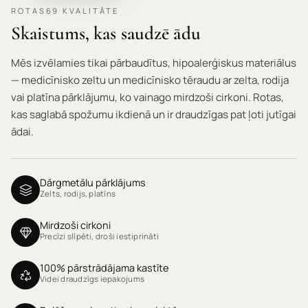
ROTAS69 KVALITĀTE
Skaistums, kas saudzē ādu
Mēs izvēlamies tikai pārbaudītus, hipoalerģiskus materiālus
— medicīnisko zeltu un medicīnisko tēraudu ar zelta, rodija
vai platīna pārklājumu, ko vainago mirdzoši cirkoni. Rotas,
kas saglabā spožumu ikdienā un ir draudzīgas pat ļoti jutīgai
ādai.
Dārgmetālu pārklājums
Zelts, rodijs, platīns
Mirdzoši cirkoni
Precīzi slīpēti, droši iestiprināti
100% pārstrādājama kastīte
Videi draudzīgs iepakojums