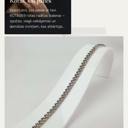
Rotas, kas paliek
Skaistums, kas paliek ar tevi.
ROTAS69 rotas radītas ikdienai —
spožas, viegli valkājamas un
domātas mirkļiem, kas atkārtojas.
Valkā, dāvini un mīli tās gadu no
gada.