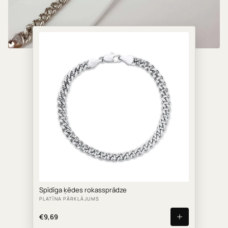
Spīdīga ķēdes rokassprādze
PLATĪNA PĀRKLĀJUMS
€9,69