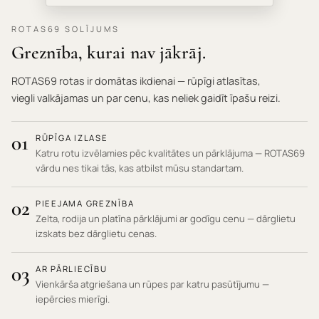
ROTAS69 SOLĪJUMS
Greznība, kurai nav jākrāj.
ROTAS69 rotas ir domātas ikdienai — rūpīgi atlasītas,
viegli valkājamas un par cenu, kas neliek gaidīt īpašu reizi.
01
RŪPĪGA IZLASE
Katru rotu izvēlamies pēc kvalitātes un pārklājuma — ROTAS69
vārdu nes tikai tās, kas atbilst mūsu standartam.
02
PIEEJAMA GREZNĪBA
Zelta, rodija un platīna pārklājumi ar godīgu cenu — dārglietu
izskats bez dārglietu cenas.
03
AR PĀRLIECĪBU
Vienkārša atgriešana un rūpes par katru pasūtījumu —
iepērcies mierīgi.