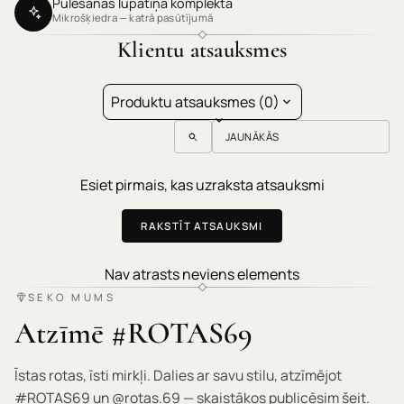
Pulēšanas lupatiņa komplektā
Mikrošķiedra — katrā pasūtījumā
Klientu atsauksmes
Produktu atsauksmes (0)
Sort reviews by
Esiet pirmais, kas uzraksta atsauksmi
RAKSTĪT ATSAUKSMI
Nav atrasts neviens elements
SEKO MUMS
Atzīmē #ROTAS69
Īstas rotas, īsti mirkļi. Dalies ar savu stilu, atzīmējot
#ROTAS69 un @rotas.69 — skaistākos publicēsim šeit.