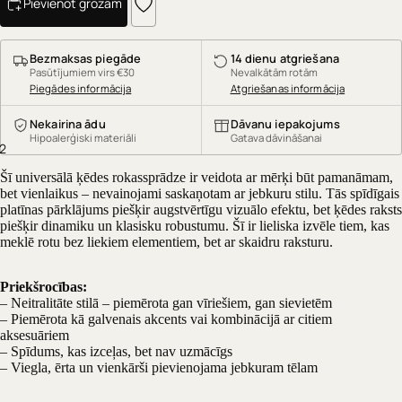
Pievienot grozam
Bezmaksas piegāde
14 dienu atgriešana
Pasūtījumiem virs €30
Nevalkātām rotām
Piegādes informācija
Atgriešanas informācija
Nekairina ādu
Dāvanu iepakojums
Hipoalerģiski materiāli
Gatava dāvināšanai
2
Šī universālā ķēdes rokassprādze ir veidota ar mērķi būt pamanāmam,
bet vienlaikus – nevainojami saskaņotam ar jebkuru stilu. Tās spīdīgais
platīnas pārklājums piešķir augstvērtīgu vizuālo efektu, bet ķēdes raksts
piešķir dinamiku un klasisku robustumu. Šī ir lieliska izvēle tiem, kas
meklē rotu bez liekiem elementiem, bet ar skaidru raksturu.
Priekšrocības:
– Neitralitāte stilā – piemērota gan vīriešiem, gan sievietēm
– Piemērota kā galvenais akcents vai kombinācijā ar citiem
aksesuāriem
– Spīdums, kas izceļas, bet nav uzmācīgs
– Viegla, ērta un vienkārši pievienojama jebkuram tēlam