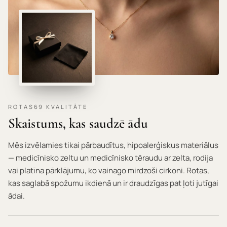
ROTAS69 KVALITĀTE
Skaistums, kas saudzē ādu
Mēs izvēlamies tikai pārbaudītus, hipoalerģiskus materiālus
— medicīnisko zeltu un medicīnisko tēraudu ar zelta, rodija
vai platīna pārklājumu, ko vainago mirdzoši cirkoni. Rotas,
kas saglabā spožumu ikdienā un ir draudzīgas pat ļoti jutīgai
ādai.