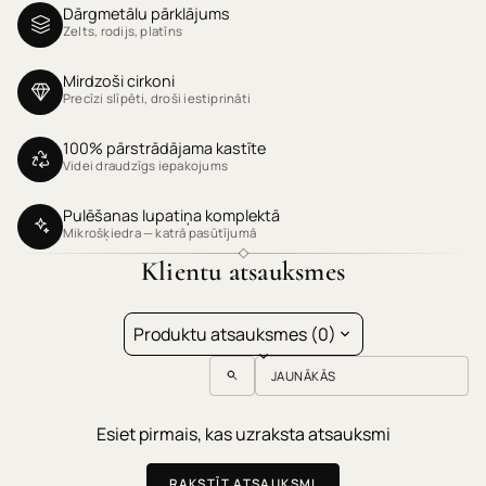
Dārgmetālu pārklājums
Zelts, rodijs, platīns
Mirdzoši cirkoni
Precīzi slīpēti, droši iestiprināti
100% pārstrādājama kastīte
Videi draudzīgs iepakojums
Pulēšanas lupatiņa komplektā
Mikrošķiedra — katrā pasūtījumā
Klientu atsauksmes
Produktu atsauksmes (0)
Sort reviews by
Esiet pirmais, kas uzraksta atsauksmi
RAKSTĪT ATSAUKSMI