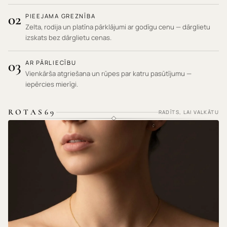
02
PIEEJAMA GREZNĪBA
Zelta, rodija un platīna pārklājumi ar godīgu cenu — dārglietu
izskats bez dārglietu cenas.
03
AR PĀRLIECĪBU
Vienkārša atgriešana un rūpes par katru pasūtījumu —
iepērcies mierīgi.
ROTAS69
RADĪTS, LAI VALKĀTU
HIPOALERĢISKI MATERIĀLI · NEKAIRINA ĀDU ·