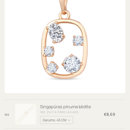
Kulons ar kristāliem
18K ZELTA PĀRKLĀJUMS
€8,69
Singapūras pinuma ķēdīte
18K ZELTA PĀRKLĀJUMS
01
€8,69