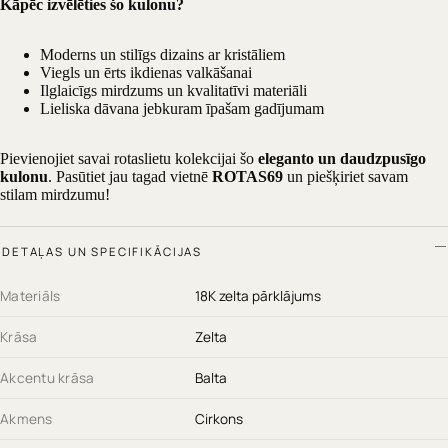
Kāpēc izvēlēties šo kulonu?
Moderns un stilīgs dizains ar kristāliem
Viegls un ērts ikdienas valkāšanai
Ilglaicīgs mirdzums un kvalitatīvi materiāli
Lieliska dāvana jebkuram īpašam gadījumam
Pievienojiet savai rotaslietu kolekcijai šo
eleganto un daudzpusīgo
kulonu
. Pasūtiet jau tagad vietnē
ROTAS69
un piešķiriet savam
stilam mirdzumu!
DETAĻAS UN SPECIFIKĀCIJAS
Materiāls
18K zelta pārklājums
Krāsa
Zelta
Akcentu krāsa
Balta
Akmens
Cirkons