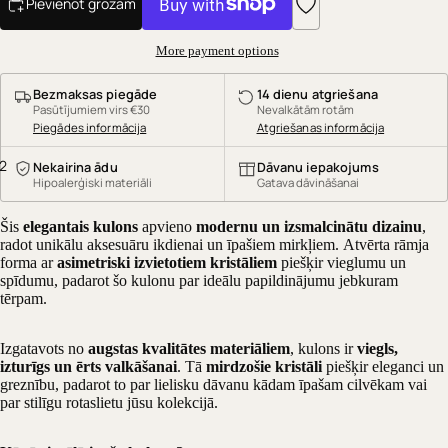
Pievienot grozam
More payment options
Bezmaksas piegāde
14 dienu atgriešana
Pasūtījumiem virs €30
Nevalkātām rotām
Piegādes informācija
Atgriešanas informācija
2
Nekairina ādu
Dāvanu iepakojums
Hipoalerģiski materiāli
Gatava dāvināšanai
Šis
elegantais kulons
apvieno
modernu un izsmalcinātu dizainu
,
radot unikālu aksesuāru ikdienai un īpašiem mirkļiem. Atvērta rāmja
forma ar
asimetriski izvietotiem kristāliem
piešķir vieglumu un
spīdumu, padarot šo kulonu par ideālu papildinājumu jebkuram
tērpam.
Izgatavots no
augstas kvalitātes materiāliem
, kulons ir
viegls,
izturīgs un ērts valkāšanai
. Tā
mirdzošie kristāli
piešķir eleganci un
greznību, padarot to par lielisku dāvanu kādam īpašam cilvēkam vai
par stilīgu rotaslietu jūsu kolekcijā.