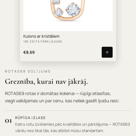
Kulons ar kristāliem
18K ZELTA PĀRKLĀJUMS
€8,69
ROTAS69 SOLĪJUMS
Greznība, kurai nav jākrāj.
ROTAS69 rotas ir domātas ikdienai — rūpīgi atlasītas,
viegli valkājamas un par cenu, kas neliek gaidīt īpašu reizi.
01
RŪPĪGA IZLASE
Katru rotu izvēlamies pēc kvalitātes un pārklājuma — ROTAS69
vārdu nes tikai tās, kas atbilst mūsu standartam.