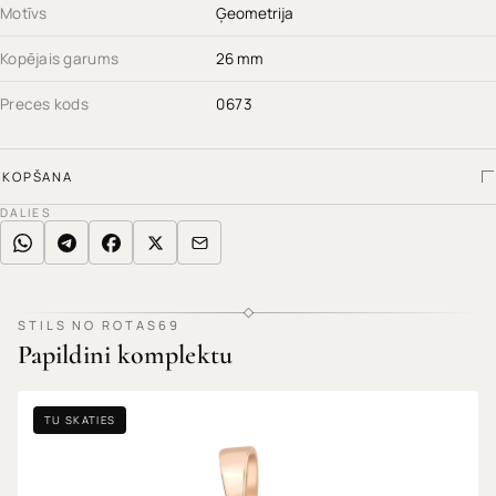
Motīvs
Ģeometrija
Kopējais garums
26 mm
Preces kods
0673
KOPŠANA
DALIES
STILS NO ROTAS69
Papildini komplektu
TU SKATIES