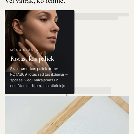
Vēl vairāk, ko iemīlēt
MŪSU STĀSTS
Rotas, kas paliek
Skaistums, kas paliek ar tevi.
ROTAS69 rotas radītas ikdienai —
spožas, viegli valkājamas un
domātas mirkļiem, kas atkārtojas.
Valkā, dāvini un mīli tās gadu no
gada.