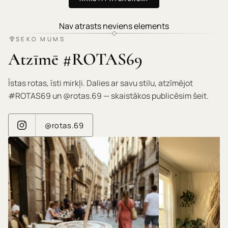
Nav atrasts neviens elements
SEKO MUMS
Atzīmē #ROTAS69
Īstas rotas, īsti mirkļi. Dalies ar savu stilu, atzīmējot
#ROTAS69 un @rotas.69 — skaistākos publicēsim šeit.
@rotas.69