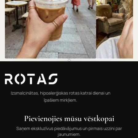
@rotas.69
@rotas.69
Izsmalcinātas, hipoalerģiskas rotas katrai dienai un
īpašiem mirkļiem.
Pievienojies mūsu vēstkopai
Saņem ekskluzīvus piedāvājumus un pirmais uzzini par
jaunumiem.