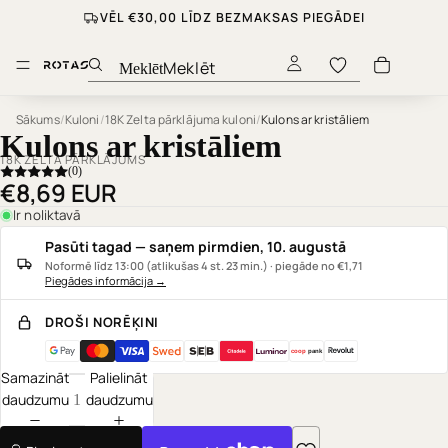
VĒL €30,00 LĪDZ BEZMAKSAS PIEGĀDEI
Meklēt
Sākums
/
Kuloni
/
18K Zelta pārklājuma kuloni
/
Kulons ar kristāliem
Kulons ar kristāliem
18K ZELTA PĀRKLĀJUMS
(0)
€8,69 EUR
Ir noliktavā
Pasūti tagad — saņem pirmdien, 10. augustā
Noformē līdz 13:00 (atlikušas 4 st. 23 min.) · piegāde no €1,71
Piegādes informācija
→
DROŠI NORĒĶINI
coop
pank
Samazināt
Palielināt
daudzumu
daudzumu