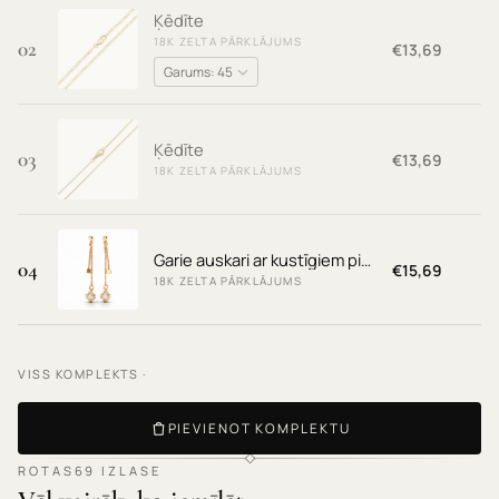
Ķēdīte
18K ZELTA PĀRKLĀJUMS
02
€13,69
Ķēdīte
03
€13,69
18K ZELTA PĀRKLĀJUMS
Garie auskari ar kustīgiem piekariņiem
04
€15,69
18K ZELTA PĀRKLĀJUMS
VISS KOMPLEKTS ·
PIEVIENOT KOMPLEKTU
ROTAS69 IZLASE