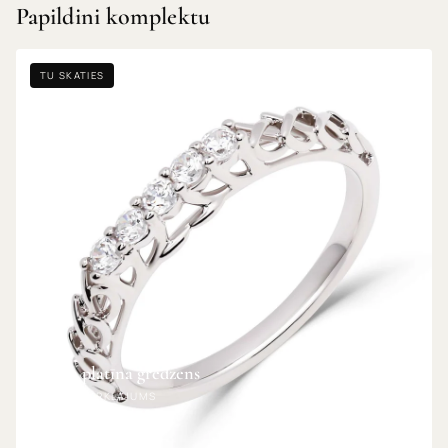
Papildini komplektu
TU SKATIES
Ažūra platīna gredzens
PLATĪNA PĀRKLĀJUMS
IZMĒRS: 16.5
€14,69