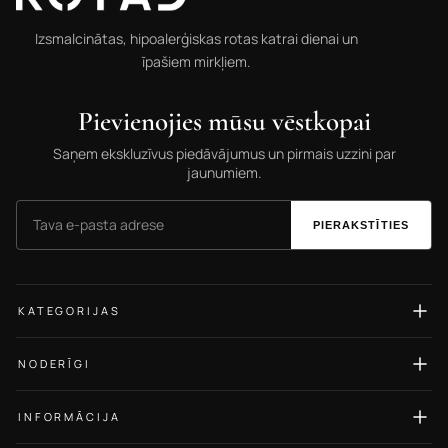
Izsmalcinātas, hipoalerģiskas rotas katrai dienai un
īpašiem mirkļiem.
Pievienojies mūsu vēstkopai
Saņem ekskluzīvus piedāvājumus un pirmais uzzini par
jaunumiem.
PIERAKSTĪTIES
KATEGORIJAS
Auskari
NODERĪGI
Gredzeni
Izmēru ceļvedis
Kaklarotas
INFORMĀCIJA
Rotu kopšana
Rokassprādzes