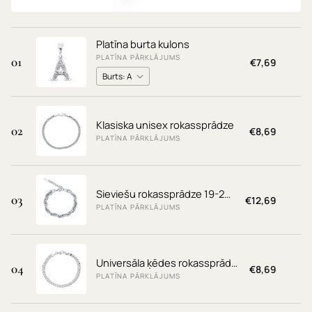
Platīna burta kulons
PLATĪNA PĀRKLĀJUMS
01
€7,69
Klasiska unisex rokassprādze
02
€8,69
PLATĪNA PĀRKLĀJUMS
Sieviešu rokassprādze 19-22cm
03
€12,69
PLATĪNA PĀRKLĀJUMS
Universāla ķēdes rokassprādze
04
€8,69
PLATĪNA PĀRKLĀJUMS