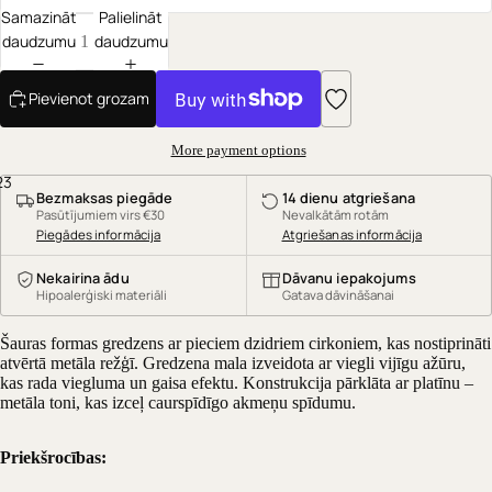
Samazināt
Palielināt
daudzumu
daudzumu
Pievienot grozam
More payment options
2
3
Bezmaksas piegāde
14 dienu atgriešana
Pasūtījumiem virs €30
Nevalkātām rotām
Piegādes informācija
Atgriešanas informācija
Nekairina ādu
Dāvanu iepakojums
Hipoalerģiski materiāli
Gatava dāvināšanai
Šauras formas gredzens ar pieciem dzidriem cirkoniem, kas nostiprināti
atvērtā metāla režģī. Gredzena mala izveidota ar viegli vijīgu ažūru,
kas rada viegluma un gaisa efektu. Konstrukcija pārklāta ar platīnu –
metāla toni, kas izceļ caurspīdīgo akmeņu spīdumu.
Priekšrocības: