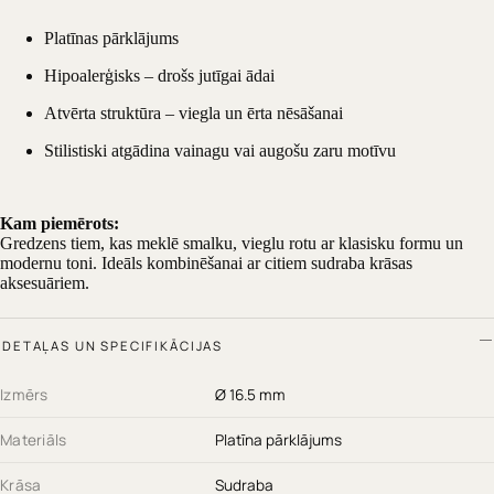
Platīnas pārklājums
Hipoalerģisks – drošs jutīgai ādai
Atvērta struktūra – viegla un ērta nēsāšanai
Stilistiski atgādina vainagu vai augošu zaru motīvu
Kam piemērots:
Gredzens tiem, kas meklē smalku, vieglu rotu ar klasisku formu un
modernu toni. Ideāls kombinēšanai ar citiem sudraba krāsas
aksesuāriem.
DETAĻAS UN SPECIFIKĀCIJAS
Izmērs
Ø 16.5 mm
Materiāls
Platīna pārklājums
Krāsa
Sudraba