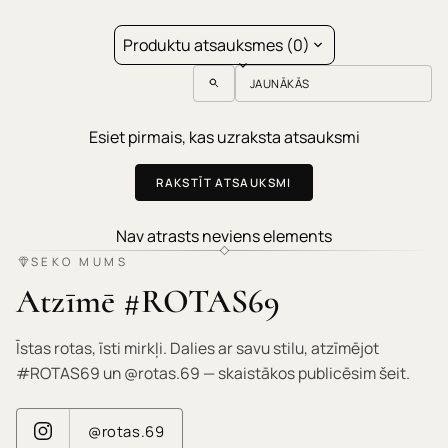
Produktu atsauksmes (0)
Sort reviews by
Esiet pirmais, kas uzraksta atsauksmi
RAKSTĪT ATSAUKSMI
Nav atrasts neviens elements
SEKO MUMS
Atzīmē #ROTAS69
Īstas rotas, īsti mirkļi. Dalies ar savu stilu, atzīmējot
#ROTAS69 un @rotas.69 — skaistākos publicēsim šeit.
@rotas.69