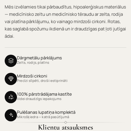
Mēs izvēlamies tikai pārbaudītus, hipoalerģiskus materiālus
— medicīnisko zeltu un medicīnisko tēraudu ar zelta, rodija
vai platīna pārklājumu, ko vainago mirdzoši cirkoni. Rotas,
kas saglabā spožumu ikdienā un ir draudzīgas pat ļoti jutīgai
ādai.
Dārgmetālu pārklājums
Zelts, rodijs, platīns
Mirdzoši cirkoni
Precīzi slīpēti, droši iestiprināti
100% pārstrādājama kastīte
Videi draudzīgs iepakojums
Pulēšanas lupatiņa komplektā
Mikrošķiedra — katrā pasūtījumā
Klientu atsauksmes