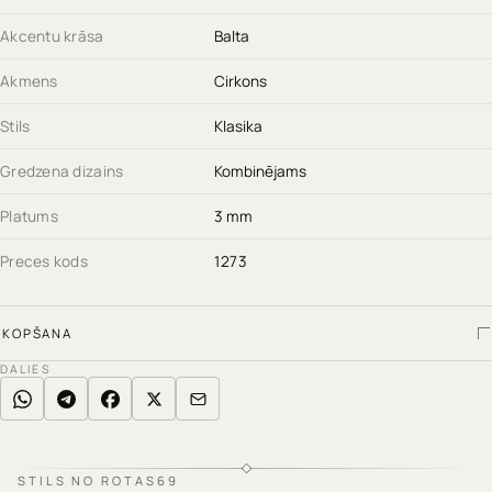
Akcentu krāsa
Balta
Akmens
Cirkons
Stils
Klasika
Gredzena dizains
Kombinējams
Platums
3 mm
Preces kods
1273
KOPŠANA
DALIES
STILS NO ROTAS69