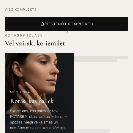
VISS KOMPLEKTS ·
PIEVIENOT KOMPLEKTU
ROTAS69 IZLASE
Vēl vairāk, ko iemīlēt
MŪSU STĀSTS
Rotas, kas paliek
Skaistums, kas paliek ar tevi.
ROTAS69 rotas radītas ikdienai —
spožas, viegli valkājamas un
domātas mirkļiem, kas atkārtojas.