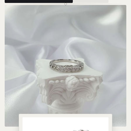
Valkā, dāvini un mīli tās gadu no
gada.