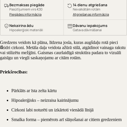
Bezmaksas piegāde
14 dienu atgriešana
Pasūtījumiem virs €30
Nevalkātām rotām
Piegādes informācija
Atgriešanas informācija
Nekairina ādu
Dāvanu iepakojums
Hipoalerģiski materiāli
Gatava dāvināšanai
Gredzens veidots kā plāna, līdzena josla, kuras augšdaļu rotā pieci
2
3
dzidri cirkoni. Metāla daļa veidota ažūrā stilā, atgādinot vainaga rakstu
vai stilizētu mežģīni. Gaismas caurlaidīgā struktūra padara to vizuāli
gaisīgu un viegli saskaņojamu ar citām rotām.
Priekšrocības:
Pārklāts ar īsta zelta kārtu
Hipoalerģisks – neizraisa kairinājumu
Cirkoni labi noturēti un izkārtoti vienādā līnijā
Smalka forma – piemērots arī slāņošanai ar citiem gredzeniem