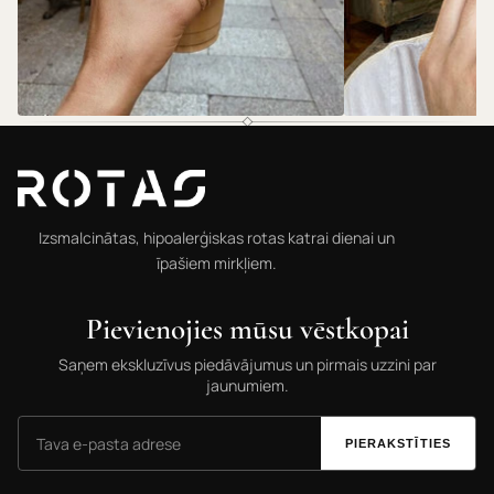
@rotas.69
@rotas.69
Izsmalcinātas, hipoalerģiskas rotas katrai dienai un
īpašiem mirkļiem.
Pievienojies mūsu vēstkopai
Saņem ekskluzīvus piedāvājumus un pirmais uzzini par
jaunumiem.
PIERAKSTĪTIES