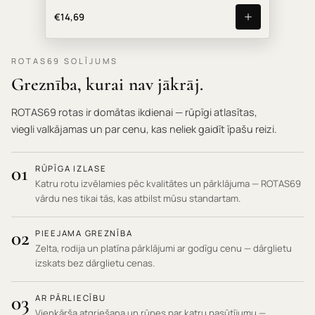
€14,69
ROTAS69 SOLĪJUMS
Greznība, kurai nav jākrāj.
ROTAS69 rotas ir domātas ikdienai — rūpīgi atlasītas,
viegli valkājamas un par cenu, kas neliek gaidīt īpašu reizi.
01
RŪPĪGA IZLASE
Katru rotu izvēlamies pēc kvalitātes un pārklājuma — ROTAS69
vārdu nes tikai tās, kas atbilst mūsu standartam.
02
PIEEJAMA GREZNĪBA
Zelta, rodija un platīna pārklājumi ar godīgu cenu — dārglietu
izskats bez dārglietu cenas.
03
AR PĀRLIECĪBU
Vienkārša atgriešana un rūpes par katru pasūtījumu —