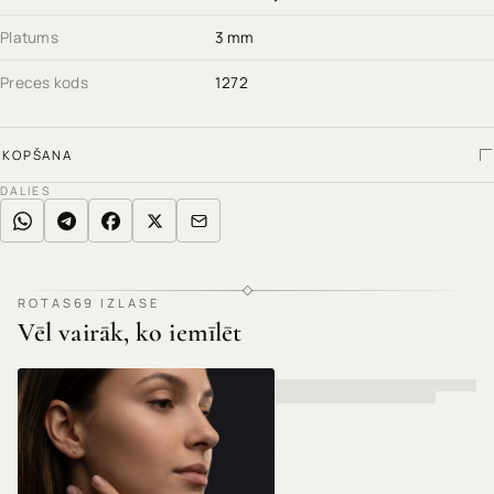
Platums
3 mm
Preces kods
1272
KOPŠANA
DALIES
ROTAS69 IZLASE
Vēl vairāk, ko iemīlēt