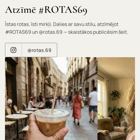
Atzīmē #ROTAS69
Īstas rotas, īsti mirkļi. Dalies ar savu stilu, atzīmējot
#ROTAS69 un @rotas.69 — skaistākos publicēsim šeit.
@rotas.69