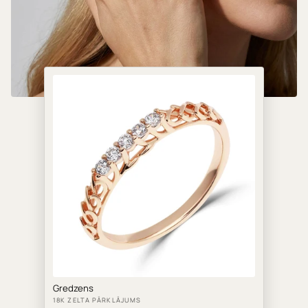
Gredzens
18K ZELTA PĀRKLĀJUMS