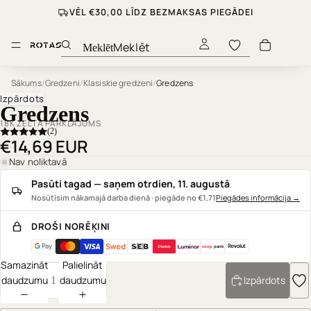
VĒL €30,00 LĪDZ BEZMAKSAS PIEGĀDEI
Meklēt
Sākums
/
Gredzeni
/
Klasiskie gredzeni
/
Gredzens
Izpārdots
Gredzens
18K ZELTA PĀRKLĀJUMS
(2)
€14,69 EUR
Nav noliktavā
Pasūti tagad — saņem otrdien, 11. augustā
Nosūtīsim nākamajā darba dienā · piegāde no €1,71
Piegādes informācija
→
DROŠI NORĒĶINI
coop
pank
Samazināt
Palielināt
daudzumu
daudzumu
Izpārdots