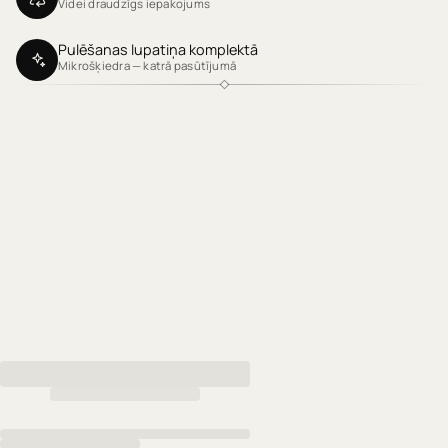
Videi draudzīgs iepakojums
Pulēšanas lupatiņa komplektā
Mikrošķiedra — katrā pasūtījumā
Klientu atsauksmes
Produktu atsauksmes (0)
Sort reviews by
Esiet pirmais, kas uzraksta atsauksmi
RAKSTĪT ATSAUKSMI
Nav atrasts neviens elements