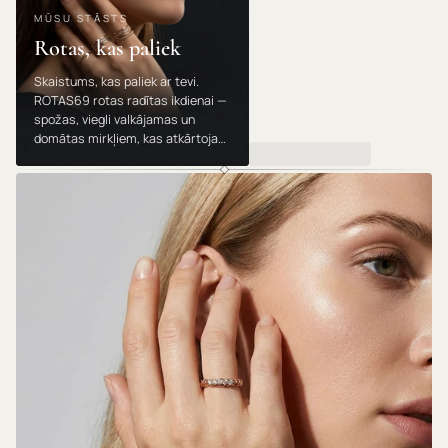
MŪSU STĀSTS
Rotas, kas paliek
Skaistums, kas paliek ar tevi.
ROTAS69 rotas radītas ikdienai —
spožas, viegli valkājamas un
domātas mirkļiem, kas atkārtojas.
Valkā, dāvini un mīli tās gadu no
gada.