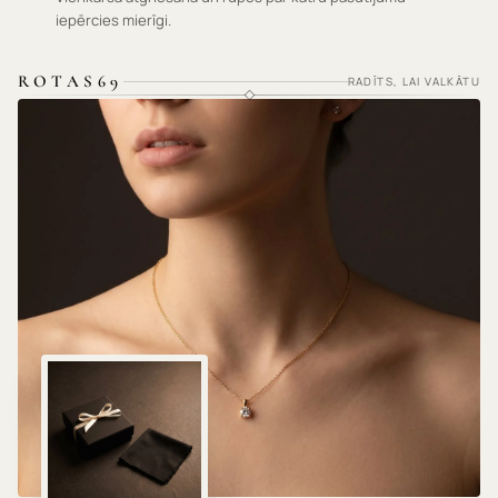
iepērcies mierīgi.
ROTAS69
RADĪTS, LAI VALKĀTU
HIPOALERĢISKI MATERIĀLI · NEKAIRINA ĀDU ·