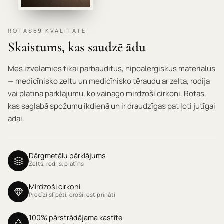
ROTAS69 KVALITĀTE
Skaistums, kas saudzē ādu
Mēs izvēlamies tikai pārbaudītus, hipoalerģiskus materiālus
— medicīnisko zeltu un medicīnisko tēraudu ar zelta, rodija
vai platīna pārklājumu, ko vainago mirdzoši cirkoni. Rotas,
kas saglabā spožumu ikdienā un ir draudzīgas pat ļoti jutīgai
ādai.
Dārgmetālu pārklājums
Zelts, rodijs, platīns
Mirdzoši cirkoni
Precīzi slīpēti, droši iestiprināti
100% pārstrādājama kastīte