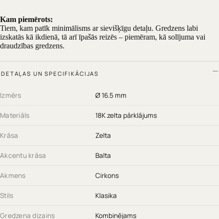
Kam piemērots:
Tiem, kam patīk minimālisms ar sievišķīgu detaļu. Gredzens labi
izskatās kā ikdienā, tā arī īpašās reizēs – piemēram, kā solījuma vai
draudzības gredzens.
DETAĻAS UN SPECIFIKĀCIJAS
Izmērs
Ø 16.5 mm
Materiāls
18K zelta pārklājums
Krāsa
Zelta
Akcentu krāsa
Balta
Akmens
Cirkons
Stils
Klasika
Gredzena dizains
Kombinējams