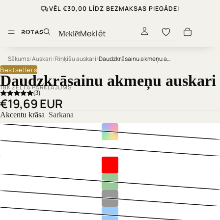
VĒL €30,00 LĪDZ BEZMAKSAS PIEGĀDEI
Meklēt
Sākums
/
Auskari
/
Riņķīšu auskari
/
Daudzkrāsainu akmeņu auskari
Bestsellers
Daudzkrāsainu akmeņu auskari
18K ZELTA PĀRKLĀJUMS
(3)
€19,69 EUR
Akcentu krāsa
Sarkana