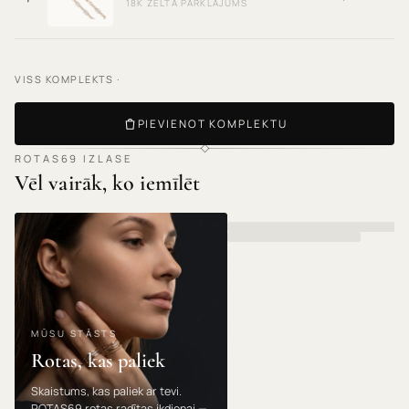
18K ZELTA PĀRKLĀJUMS
VISS KOMPLEKTS ·
PIEVIENOT KOMPLEKTU
ROTAS69 IZLASE
Vēl vairāk, ko iemīlēt
MŪSU STĀSTS
Rotas, kas paliek
Skaistums, kas paliek ar tevi.
ROTAS69 rotas radītas ikdienai —