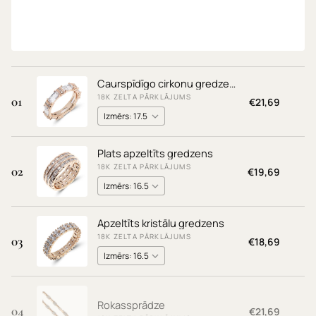
18K ZELTA PĀRKLĀJUMS
€19,69
Caurspīdīgo cirkonu gredzens
18K ZELTA PĀRKLĀJUMS
01
€21,69
Plats apzeltīts gredzens
18K ZELTA PĀRKLĀJUMS
02
€19,69
Apzeltīts kristālu gredzens
18K ZELTA PĀRKLĀJUMS
03
€18,69
Rokassprādze
04
€21,69