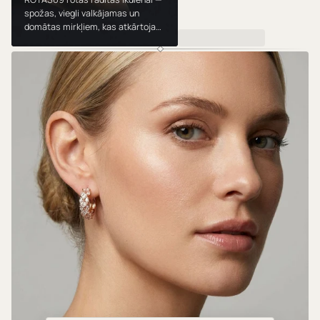
spožas, viegli valkājamas un
domātas mirkļiem, kas atkārtojas.
Valkā, dāvini un mīli tās gadu no
gada.