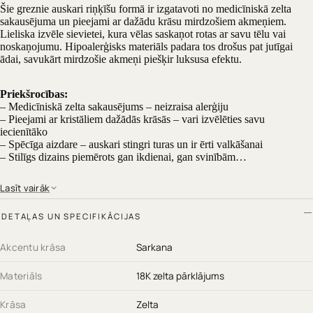
Šie greznie auskari riņķīšu formā ir izgatavoti no medicīniskā zelta
sakausējuma un pieejami ar dažādu krāsu mirdzošiem akmeņiem.
Lieliska izvēle sievietei, kura vēlas saskaņot rotas ar savu tēlu vai
noskaņojumu. Hipoalerģisks materiāls padara tos drošus pat jutīgai
ādai, savukārt mirdzošie akmeņi piešķir luksusa efektu.
Priekšrocības:
– Medicīniskā zelta sakausējums – neizraisa alerģiju
– Pieejami ar kristāliem dažādās krāsās – vari izvēlēties savu
iecienītāko
– Spēcīga aizdare – auskari stingri turas un ir ērti valkāšanai
– Stilīgs dizains piemērots gan ikdienai, gan svinībām
Izvēlies savas iecienītākās krāsas un pasūti šos elegantos auskarus no
Lasīt vairāk
medicīniskā zelta jau šodien – tikai no ROTAS69!
DETAĻAS UN SPECIFIKĀCIJAS
Akcentu krāsa
Sarkana
Materiāls
18K zelta pārklājums
Krāsa
Zelta