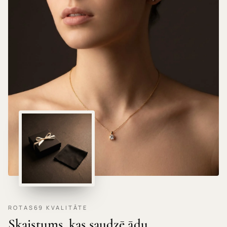
HIPOALERĢISKI MATERIĀLI · NEKAIRINA ĀDU ·
ROTAS69 KVALITĀTE
Skaistums, kas saudzē ādu