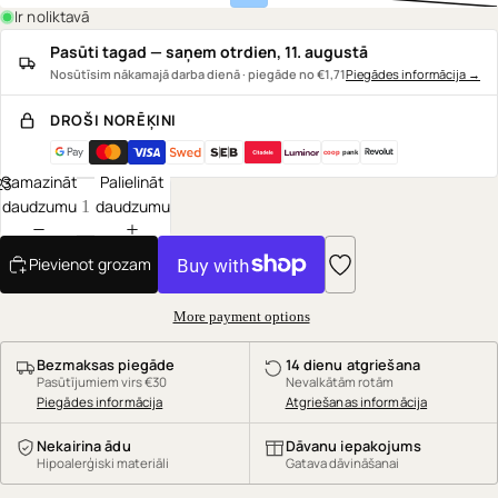
Ir noliktavā
Pasūti tagad — saņem otrdien, 11. augustā
Nosūtīsim nākamajā darba dienā · piegāde no €1,71
Piegādes informācija
→
DROŠI NORĒĶINI
coop
pank
Samazināt
Palielināt
2
3
daudzumu
daudzumu
Pievienot grozam
More payment options
Bezmaksas piegāde
14 dienu atgriešana
Pasūtījumiem virs €30
Nevalkātām rotām
Piegādes informācija
Atgriešanas informācija
Nekairina ādu
Dāvanu iepakojums
Hipoalerģiski materiāli
Gatava dāvināšanai