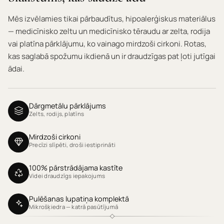
Mēs izvēlamies tikai pārbaudītus, hipoalerģiskus materiālus
— medicīnisko zeltu un medicīnisko tēraudu ar zelta, rodija
vai platīna pārklājumu, ko vainago mirdzoši cirkoni. Rotas,
kas saglabā spožumu ikdienā un ir draudzīgas pat ļoti jutīgai
ādai.
Dārgmetālu pārklājums
Zelts, rodijs, platīns
Mirdzoši cirkoni
Precīzi slīpēti, droši iestiprināti
100% pārstrādājama kastīte
Videi draudzīgs iepakojums
Pulēšanas lupatiņa komplektā
Mikrošķiedra — katrā pasūtījumā