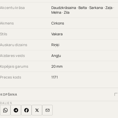
Akcentu krāsa
Daudzkrāsaina · Balta · Sarkana · Zaļa ·
Melna · Zila
Akmens
Cirkons
Stils
Vakara
Auskaru dizains
Riņķi
Aizdares veids
Angļu
Kopējais garums
20 mm
Preces kods
1171
KOPŠANA
DALIES