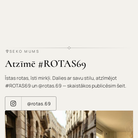
SEKO MUMS
Atzīmē #ROTAS69
Īstas rotas, īsti mirkļi. Dalies ar savu stilu, atzīmējot
#ROTAS69 un @rotas.69 — skaistākos publicēsim šeit.
@rotas.69