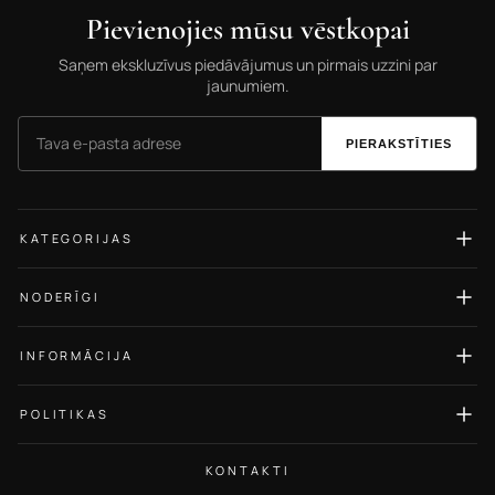
Pievienojies mūsu vēstkopai
Saņem ekskluzīvus piedāvājumus un pirmais uzzini par
jaunumiem.
PIERAKSTĪTIES
KATEGORIJAS
Auskari
NODERĪGI
Gredzeni
Izmēru ceļvedis
Kaklarotas
INFORMĀCIJA
Rotu kopšana
Rokassprādzes
Par Mums
Blogs
POLITIKAS
Kuloni
Kontakti
Atsauksmes
Privātuma politika
Ķēdītes
BUJ / FAQ
KONTAKTI
Atgriešanas politika