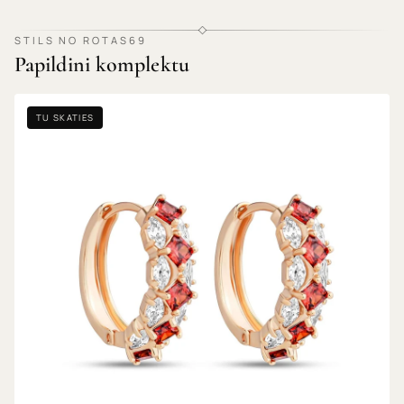
STILS NO ROTAS69
Papildini komplektu
TU SKATIES
Daudzkrāsainu akmeņu auskari