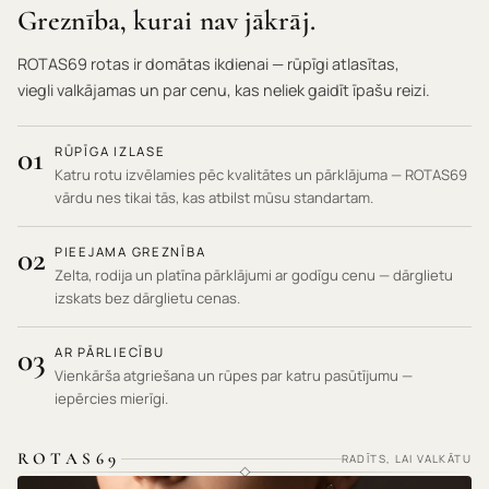
Greznība, kurai nav jākrāj.
ROTAS69 rotas ir domātas ikdienai — rūpīgi atlasītas,
viegli valkājamas un par cenu, kas neliek gaidīt īpašu reizi.
01
RŪPĪGA IZLASE
Katru rotu izvēlamies pēc kvalitātes un pārklājuma — ROTAS69
vārdu nes tikai tās, kas atbilst mūsu standartam.
02
PIEEJAMA GREZNĪBA
Zelta, rodija un platīna pārklājumi ar godīgu cenu — dārglietu
izskats bez dārglietu cenas.
03
AR PĀRLIECĪBU
Vienkārša atgriešana un rūpes par katru pasūtījumu —
iepērcies mierīgi.
ROTAS69
RADĪTS, LAI VALKĀTU