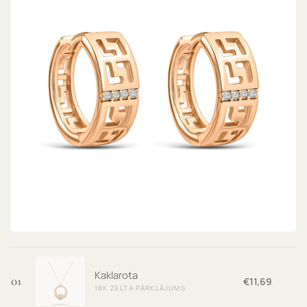
Auskari
18K ZELTA PĀRKLĀJUMS
€8,69
Kaklarota
01
€11,69
18K ZELTA PĀRKLĀJUMS