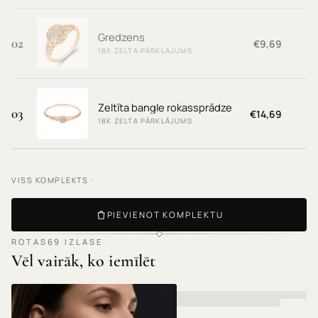
Gredzens
02
€9,69
18K ZELTA PĀRKLĀJUMS
Zeltīta bangle rokassprādze
03
€14,69
18K ZELTA PĀRKLĀJUMS
VISS KOMPLEKTS ·
PIEVIENOT KOMPLEKTU
ROTAS69 IZLASE
Vēl vairāk, ko iemīlēt