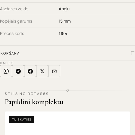
Aizdares veids
Angļu
Kopējais garums
15 mm
Preces kods
1154
KOPŠANA
DALIES
STILS NO ROTAS69
Papildini komplektu
TU SKATIES