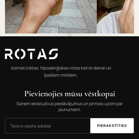
@rotas.69
@rotas.69
Izsmalcinātas, hipoalerģiskas rotas katrai dienai un
īpašiem mirkļiem.
Pievienojies mūsu vēstkopai
Saņem ekskluzīvus piedāvājumus un pirmais uzzini par
jaunumiem.
PIERAKSTĪTIES