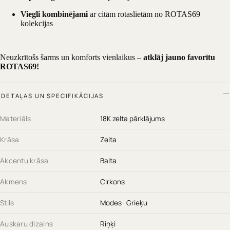
Viegli kombinējami
ar citām rotaslietām no ROTAS69
kolekcijas
Neuzkrītošs šarms un komforts vienlaikus –
atklāj jauno favorītu
ROTAS69!
DETAĻAS UN SPECIFIKĀCIJAS
Materiāls
18K zelta pārklājums
Krāsa
Zelta
Akcentu krāsa
Balta
Akmens
Cirkons
Stils
Modes · Grieķu
Auskaru dizains
Riņķi