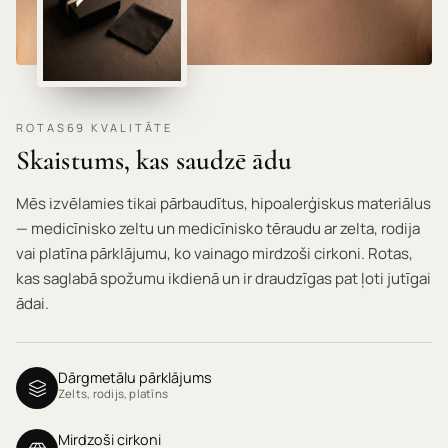
ROTAS69 KVALITĀTE
Skaistums, kas saudzē ādu
Mēs izvēlamies tikai pārbaudītus, hipoalerģiskus materiālus
— medicīnisko zeltu un medicīnisko tēraudu ar zelta, rodija
vai platīna pārklājumu, ko vainago mirdzoši cirkoni. Rotas,
kas saglabā spožumu ikdienā un ir draudzīgas pat ļoti jutīgai
ādai.
Dārgmetālu pārklājums
Zelts, rodijs, platīns
Mirdzoši cirkoni