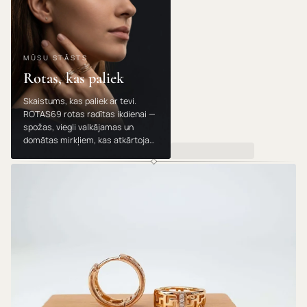
MŪSU STĀSTS
Rotas, kas paliek
Skaistums, kas paliek ar tevi.
ROTAS69 rotas radītas ikdienai —
spožas, viegli valkājamas un
domātas mirkļiem, kas atkārtojas.
Valkā, dāvini un mīli tās gadu no
gada.