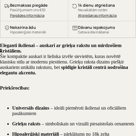
Bezmaksas piegāde
14 dienu atgriešana
Pasūtījumiem virs €30
Nevalkātām rotām
Piegādes informācija
Atgriešanas informācija
Nekairina ādu
Dāvanu iepakojums
Hipoalerģiski materiāli
Gatava dāvināšanai
Eleganti ikdienai – auskari ar grieķu rakstu un mirdzošiem
2
kristāliem.
Šie kompaktie auskari ir lieliska izvēle sievietēm, kuras novērtē
klasisku stilu ar modernu piesitienu. Grieķu raksta dizains piešķir
auskariem unikālu raksturu, bet
spīdīgie kristāli centrā nodrošina
elegantu akcentu.
Priekšrocības:
Universāls dizains
– ideāli piemēroti ikdienai un oficiāliem
pasākumiem
Grieķu raksts
– simboliskais un vizuāli piesaistošais ornaments
Hipoalerģiski materiāli
– pārklājums no 18k zelta