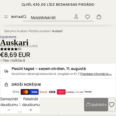
VĒL €30,00 LĪDZ BEZMAKSAS PIEGĀDEI
Meklēt
Sākums
/
Auskari
/
Riņķīšu auskari
/
Auskari
Izpārdots
Auskari
18K ZELTA PĀRKLĀJUMS
(0)
€8,69 EUR
Nav noliktavā
Pasūti tagad — saņem otrdien, 11. augustā
Nosūtīsim nākamajā darba dienā · piegāde no €1,71
Piegādes informācija
→
DROŠI NORĒĶINI
coop
pank
Samazināt
Palielināt
daudzumu
daudzumu
Izpārdots