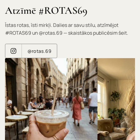
Atzīmē #ROTAS69
Īstas rotas, īsti mirkļi. Dalies ar savu stilu, atzīmējot
#ROTAS69 un @rotas.69 — skaistākos publicēsim šeit.
@rotas.69