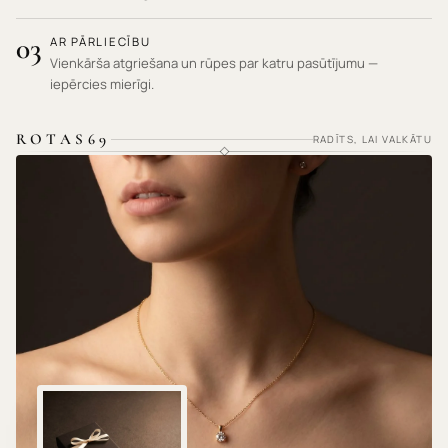
03
AR PĀRLIECĪBU
Vienkārša atgriešana un rūpes par katru pasūtījumu —
iepērcies mierīgi.
ROTAS69
RADĪTS, LAI VALKĀTU
HIPOALERĢISKI MATERIĀLI · NEKAIRINA ĀDU ·