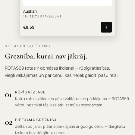
Auskari
18K ZELTA PĀRKLĀJUMS
€8,69
ROTAS69 SOLĪJUMS
Greznība, kurai nav jākrāj.
ROTAS69 rotas ir domātas ikdienai — rūpīgi atlasītas,
viegli valkājamas un par cenu, kas neliek gaidīt īpašu reizi.
01
RŪPĪGA IZLASE
Katru rotu izvēlamies pēc kvalitātes un pārklājuma — ROTAS69
vārdu nes tikai tās, kas atbilst mūsu standartam.
02
PIEEJAMA GREZNĪBA
Zelta, rodija un platīna pārklājumi ar godīgu cenu — dārglietu
izskats bez dārglietu cenas.