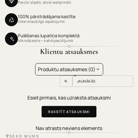
Precīzi slīpēti, droši iestiprināti
100% pārstrādājama kastīte
Videi draudzīgs iepakojums
Pulēšanas lupatiņa komplektā
Mikrošķiedra — katrā pasūtījumā
Klientu atsauksmes
Produktu atsauksmes (0)
Sort reviews by
Esiet pirmais, kas uzraksta atsauksmi
RAKSTĪT ATSAUKSMI
Nav atrasts neviens elements
SEKO MUMS