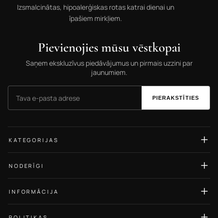
Izsmalcinātas, hipoalerģiskas rotas katrai dienai un
īpašiem mirkļiem.
Pievienojies mūsu vēstkopai
Saņem ekskluzīvus piedāvājumus un pirmais uzzini par
jaunumiem.
PIERAKSTĪTIES
KATEGORIJAS
Auskari
NODERĪGI
Gredzeni
Izmēru ceļvedis
Kaklarotas
INFORMĀCIJA
Rotu kopšana
Rokassprādzes
Par Mums
Blogs
POLITIKAS