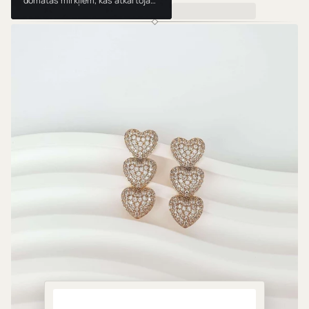
domātas mirkļiem, kas atkārtojas.
Valkā, dāvini un mīli tās gadu no
gada.