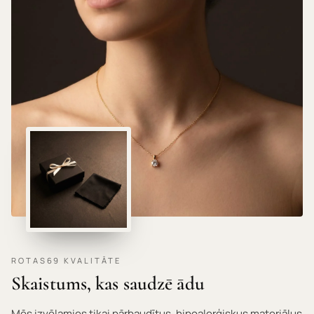
HIPOALERĢISKI MATERIĀLI · NEKAIRINA ĀDU ·
ROTAS69 KVALITĀTE
Skaistums, kas saudzē ādu
Mēs izvēlamies tikai pārbaudītus, hipoalerģiskus materiālus