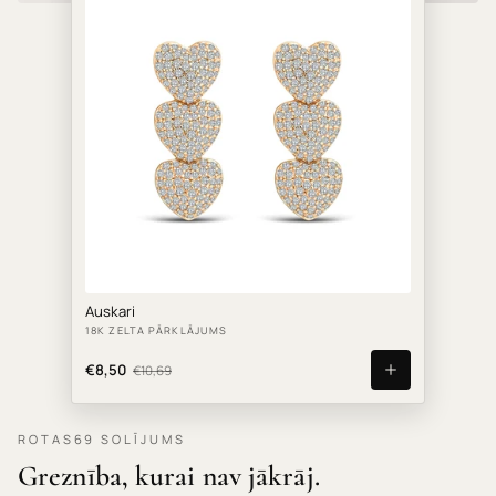
Auskari
18K ZELTA PĀRKLĀJUMS
€8,50
€10,69
ROTAS69 SOLĪJUMS
Greznība, kurai nav jākrāj.