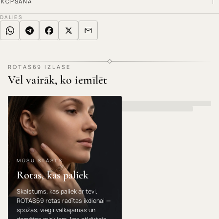
KOPŠANA
DALIES
ROTAS69 IZLASE
Vēl vairāk, ko iemīlēt
MŪSU STĀSTS
Rotas, kas paliek
Skaistums, kas paliek ar tevi.
ROTAS69 rotas radītas ikdienai —
spožas, viegli valkājamas un