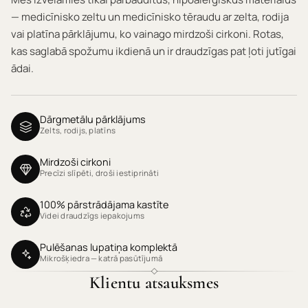
— medicīnisko zeltu un medicīnisko tēraudu ar zelta, rodija
vai platīna pārklājumu, ko vainago mirdzoši cirkoni. Rotas,
kas saglabā spožumu ikdienā un ir draudzīgas pat ļoti jutīgai
ādai.
Dārgmetālu pārklājums
Zelts, rodijs, platīns
Mirdzoši cirkoni
Precīzi slīpēti, droši iestiprināti
100% pārstrādājama kastīte
Videi draudzīgs iepakojums
Pulēšanas lupatiņa komplektā
Mikrošķiedra — katrā pasūtījumā
Klientu atsauksmes