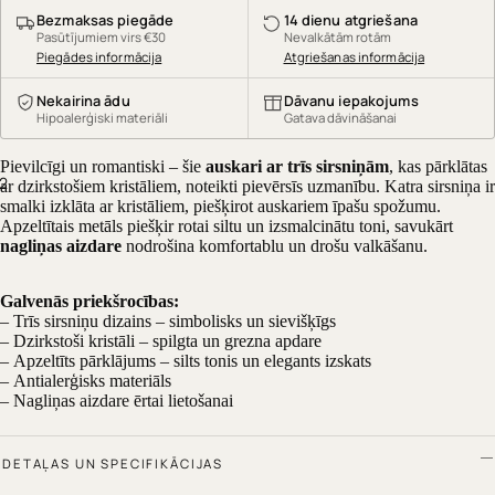
Bezmaksas piegāde
14 dienu atgriešana
Pasūtījumiem virs €30
Nevalkātām rotām
Piegādes informācija
Atgriešanas informācija
Nekairina ādu
Dāvanu iepakojums
Hipoalerģiski materiāli
Gatava dāvināšanai
Pievilcīgi un romantiski – šie
auskari ar trīs sirsniņām
, kas pārklātas
2
ar dzirkstošiem kristāliem, noteikti pievērsīs uzmanību. Katra sirsniņa ir
smalki izklāta ar kristāliem, piešķirot auskariem īpašu spožumu.
Apzeltītais metāls piešķir rotai siltu un izsmalcinātu toni, savukārt
nagliņas aizdare
nodrošina komfortablu un drošu valkāšanu.
Galvenās priekšrocības:
– Trīs sirsniņu dizains – simbolisks un sievišķīgs
– Dzirkstoši kristāli – spilgta un grezna apdare
– Apzeltīts pārklājums – silts tonis un elegants izskats
– Antialerģisks materiāls
– Nagliņas aizdare ērtai lietošanai
DETAĻAS UN SPECIFIKĀCIJAS