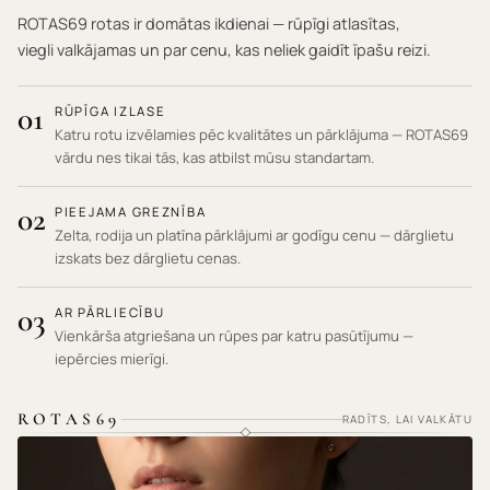
ROTAS69 rotas ir domātas ikdienai — rūpīgi atlasītas,
viegli valkājamas un par cenu, kas neliek gaidīt īpašu reizi.
01
RŪPĪGA IZLASE
Katru rotu izvēlamies pēc kvalitātes un pārklājuma — ROTAS69
vārdu nes tikai tās, kas atbilst mūsu standartam.
02
PIEEJAMA GREZNĪBA
Zelta, rodija un platīna pārklājumi ar godīgu cenu — dārglietu
izskats bez dārglietu cenas.
03
AR PĀRLIECĪBU
Vienkārša atgriešana un rūpes par katru pasūtījumu —
iepērcies mierīgi.
ROTAS69
RADĪTS, LAI VALKĀTU