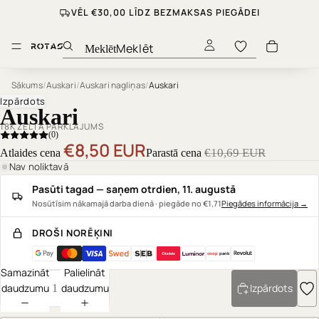
VĒL €30,00 LĪDZ BEZMAKSAS PIEGĀDEI
Meklēt
Sākums
/
Auskari
/
Auskari nagliņas
/
Auskari
Izpārdots
Auskari
18K ZELTA PĀRKLĀJUMS
(0)
€8,50 EUR
€10,69 EUR
Atlaides cena
Parastā cena
Nav noliktavā
Pasūti tagad — saņem otrdien, 11. augustā
Nosūtīsim nākamajā darba dienā · piegāde no €1,71
Piegādes informācija
→
DROŠI NORĒĶINI
coop
pank
Samazināt
Palielināt
daudzumu
daudzumu
Izpārdots