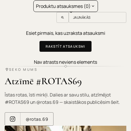
Produktu atsauksmes (0)
Sort reviews by
Esiet pirmais, kas uzraksta atsauksmi
RAKSTĪT ATSAUKSMI
Nav atrasts neviens elements
SEKO MUMS
Atzīmē #ROTAS69
Īstas rotas, īsti mirkļi. Dalies ar savu stilu, atzīmējot
#ROTAS69 un @rotas.69 — skaistākos publicēsim šeit.
@rotas.69