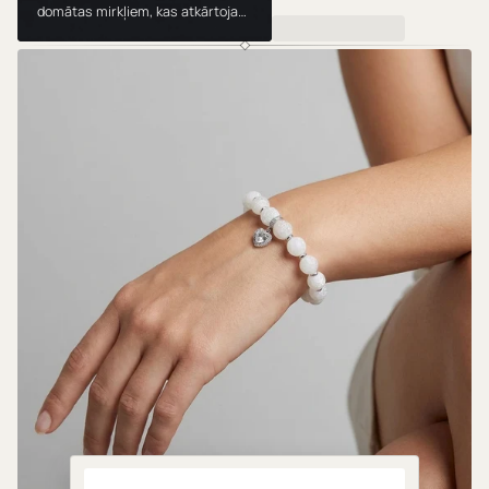
domātas mirkļiem, kas atkārtojas.
Valkā, dāvini un mīli tās gadu no
gada.