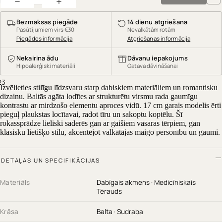
Bezmaksas piegāde
14 dienu atgriešana
Pasūtījumiem virs €30
Nevalkātām rotām
Piegādes informācija
Atgriešanas informācija
Nekairina ādu
Dāvanu iepakojums
Hipoalerģiski materiāli
Gatava dāvināšanai
2
3
Izvēlieties stilīgu līdzsvaru starp dabiskiem materiāliem un romantisku
dizainu. Baltās agāta lodītes ar strukturētu virsmu rada gaumīgu
kontrastu ar mirdzošo elementu aproces vidū. 17 cm garais modelis ērti
pieguļ plaukstas locītavai, radot tīru un sakoptu koptēlu. Šī
rokassprādze lieliski saderēs gan ar gaišiem vasaras tērpiem, gan
klasisku lietišķo stilu, akcentējot valkātājas maigo personību un gaumi.
DETAĻAS UN SPECIFIKĀCIJAS
Materiāls
Dabīgais akmens · Medicīniskais
Tērauds
Krāsa
Balta · Sudraba