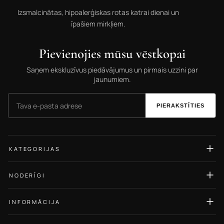
Izsmalcinātas, hipoalerģiskas rotas katrai dienai un
īpašiem mirkļiem.
Pievienojies mūsu vēstkopai
Saņem ekskluzīvus piedāvājumus un pirmais uzzini par
jaunumiem.
PIERAKSTĪTIES
KATEGORIJAS
Auskari
NODERĪGI
Gredzeni
Izmēru ceļvedis
Kaklarotas
INFORMĀCIJA
Rotu kopšana
Rokassprādzes
Par Mums