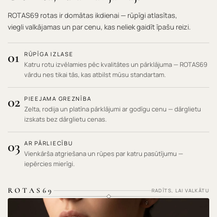
ROTAS69 rotas ir domātas ikdienai — rūpīgi atlasītas,
viegli valkājamas un par cenu, kas neliek gaidīt īpašu reizi.
01
RŪPĪGA IZLASE
Katru rotu izvēlamies pēc kvalitātes un pārklājuma — ROTAS69
vārdu nes tikai tās, kas atbilst mūsu standartam.
02
PIEEJAMA GREZNĪBA
Zelta, rodija un platīna pārklājumi ar godīgu cenu — dārglietu
izskats bez dārglietu cenas.
03
AR PĀRLIECĪBU
Vienkārša atgriešana un rūpes par katru pasūtījumu —
iepērcies mierīgi.
ROTAS69
RADĪTS, LAI VALKĀTU