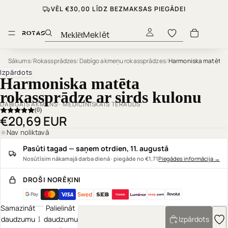
VĒL €30,00 LĪDZ BEZMAKSAS PIEGĀDEI
Meklēt
Sākums
/
Rokassprādzes
/
Dabīgo akmeņu rokassprādzes
/
Izpārdots
Harmoniska matēta
rokassprādze ar sirds kulonu
DABĪGAIS AKMENS · MEDICĪNISKAIS TĒRAUDS
(0)
€20,69 EUR
Nav noliktavā
Pasūti tagad — saņem otrdien, 11. augustā
Nosūtīsim nākamajā darba dienā · piegāde no €1,71
Piegādes informācija
→
DROŠI NORĒĶINI
coop
pank
Samazināt
Palielināt
daudzumu
daudzumu
Izpārdots