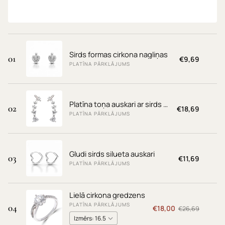
€20,69
Sirds formas cirkona nagliņas
01
€9,69
PLATĪNA PĀRKLĀJUMS
Platīna toņa auskari ar sirds formas cirkoniem
02
€18,69
PLATĪNA PĀRKLĀJUMS
Gludi sirds silueta auskari
03
€11,69
PLATĪNA PĀRKLĀJUMS
Lielā cirkona gredzens
PLATĪNA PĀRKLĀJUMS
04
€18,00
€26,69