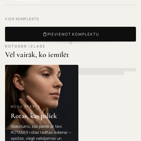
VISS KOMPLEKTS ·
PIEVIENOT KOMPLEKTU
ROTAS69 IZLASE
Vēl vairāk, ko iemīlēt
MŪSU STĀSTS
Rotas, kas paliek
Skaistums, kas paliek ar tevi.
ROTAS69 rotas radītas ikdienai —
spožas, viegli valkājamas un