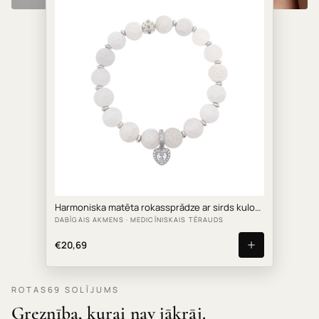
Harmoniska matēta rokassprādze ar sirds kulonu
DABĪGAIS AKMENS · MEDICĪNISKAIS TĒRAUDS
€20,69
ROTAS69 SOLĪJUMS
Greznība, kurai nav jākrāj.