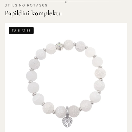
STILS NO ROTAS69
Papildini komplektu
TU SKATIES
Harmoniska matēta rokassprādze ar sirds kulonu
DABĪGAIS AKMENS · MEDICĪNISKAIS TĒRAUDS