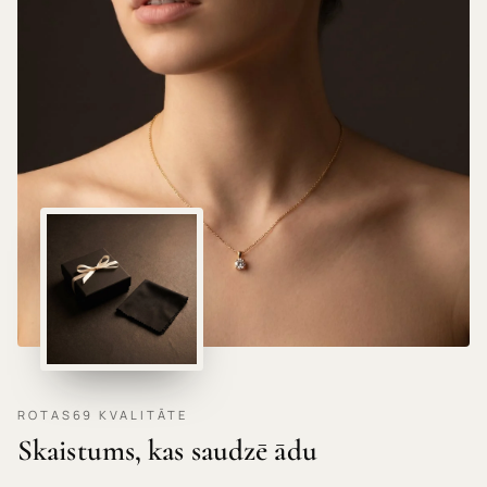
HIPOALERĢISKI MATERIĀLI · NEKAIRINA ĀDU ·
ROTAS69 KVALITĀTE
Skaistums, kas saudzē ādu