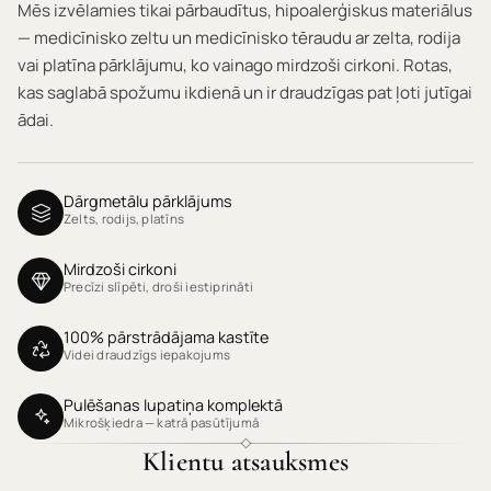
Mēs izvēlamies tikai pārbaudītus, hipoalerģiskus materiālus
— medicīnisko zeltu un medicīnisko tēraudu ar zelta, rodija
vai platīna pārklājumu, ko vainago mirdzoši cirkoni. Rotas,
kas saglabā spožumu ikdienā un ir draudzīgas pat ļoti jutīgai
ādai.
Dārgmetālu pārklājums
Zelts, rodijs, platīns
Mirdzoši cirkoni
Precīzi slīpēti, droši iestiprināti
100% pārstrādājama kastīte
Videi draudzīgs iepakojums
Pulēšanas lupatiņa komplektā
Mikrošķiedra — katrā pasūtījumā
Klientu atsauksmes