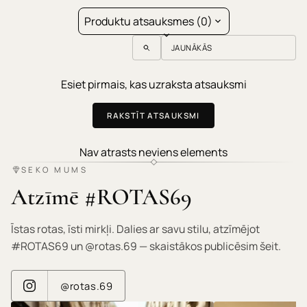
Produktu atsauksmes (0)
Sort reviews by
Esiet pirmais, kas uzraksta atsauksmi
RAKSTĪT ATSAUKSMI
Nav atrasts neviens elements
SEKO MUMS
Atzīmē #ROTAS69
Īstas rotas, īsti mirkļi. Dalies ar savu stilu, atzīmējot
#ROTAS69 un @rotas.69 — skaistākos publicēsim šeit.
@rotas.69