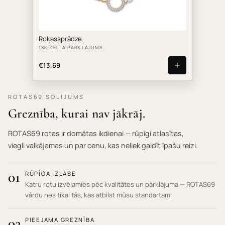
Rokassprādze
18K ZELTA PĀRKLĀJUMS
€13,69
ROTAS69 SOLĪJUMS
Greznība, kurai nav jākrāj.
ROTAS69 rotas ir domātas ikdienai — rūpīgi atlasītas,
viegli valkājamas un par cenu, kas neliek gaidīt īpašu reizi.
01
RŪPĪGA IZLASE
Katru rotu izvēlamies pēc kvalitātes un pārklājuma — ROTAS69
vārdu nes tikai tās, kas atbilst mūsu standartam.
02
PIEEJAMA GREZNĪBA