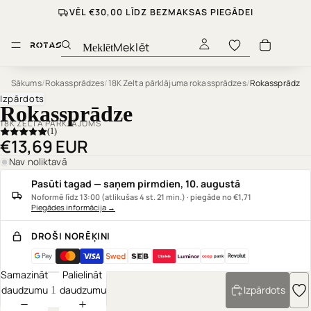
VĒL €30,00 LĪDZ BEZMAKSAS PIEGĀDEI
Meklēt
Sākums
/
Rokassprādzes
/
18K Zelta pārklājuma rokassprādzes
/
Rokassprādze
Izpārdots
Rokassprādze
18K ZELTA PĀRKLĀJUMS
(1)
€13,69 EUR
Nav noliktavā
Pasūti tagad — saņem pirmdien, 10. augustā
Noformē līdz 13:00 (atlikušas 4 st. 21 min.) · piegāde no €1,71
Piegādes informācija
→
DROŠI NORĒĶINI
coop
pank
Samazināt
Palielināt
daudzumu
daudzumu
Izpārdots