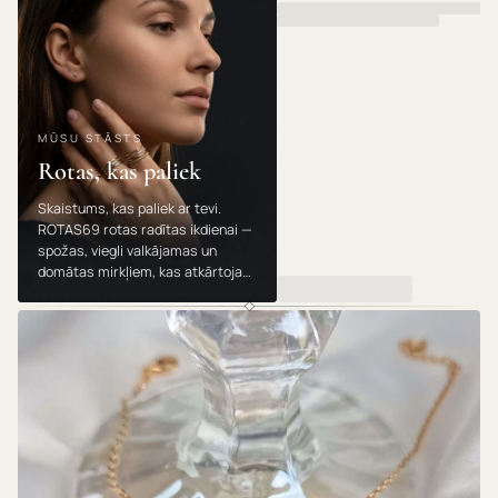
MŪSU STĀSTS
Rotas, kas paliek
Skaistums, kas paliek ar tevi.
ROTAS69 rotas radītas ikdienai —
spožas, viegli valkājamas un
domātas mirkļiem, kas atkārtojas.
Valkā, dāvini un mīli tās gadu no
gada.