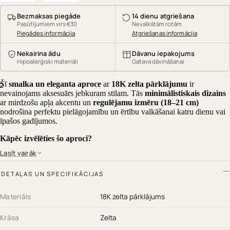
Bezmaksas piegāde
14 dienu atgriešana
Pasūtījumiem virs €30
Nevalkātām rotām
Piegādes informācija
Atgriešanas informācija
Nekairina ādu
Dāvanu iepakojums
Hipoalerģiski materiāli
Gatava dāvināšanai
Šī
smalka un eleganta aproce
ar
18K zelta pārklājumu
ir
2
nevainojams aksesuārs jebkuram stilam. Tās
minimālistiskais dizains
ar mirdzošu apļa akcentu un
regulējamu izmēru (18–21 cm)
nodrošina perfektu pielāgojamību un ērtību valkāšanai katru dienu vai
īpašos gadījumos.
Kāpēc izvēlēties šo aproci?
Lasīt vairāk
18K zelta pārklājums
– ilgstošs spīdums un elegance
Regulējams izmērs (18–21 cm)
– ideāli pielāgojams jebkurai
DETAĻAS UN SPECIFIKĀCIJAS
rokai
Smalks un mūsdienīgs dizains
– izsmalcināts aksesuārs
ikdienai un svētkiem
Materiāls
18K zelta pārklājums
Hipoalerģisks materiāls
– drošs jutīgai ādai
Ideāla dāvana sievietēm, kas novērtē eleganci
Krāsa
Zelta
Papildini savu kolekciju ar šo izsmalcināto un smalko aproci. Pasūti jau