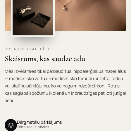
ROTAS69 KVALITĀTE
Skaistums, kas saudzē ādu
Mēs izvēlamies tikai pārbaudītus, hipoalerģiskus materiālus
— medicīnisko zeltu un medicīnisko tēraudu ar zelta, rodija
vai platīna pārklājumu, ko vainago mirdzoši cirkoni. Rotas,
kas saglabā spožumu ikdienā un ir draudzīgas pat ļoti jutīgai
ādai.
Dārgmetālu pārklājums
Zelts, rodijs, platīns