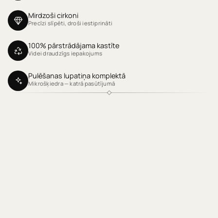
Mirdzoši cirkoni
Precīzi slīpēti, droši iestiprināti
100% pārstrādājama kastīte
Videi draudzīgs iepakojums
Pulēšanas lupatiņa komplektā
Mikrošķiedra — katrā pasūtījumā
Klientu atsauksmes
Produktu atsauksmes (0)
Sort reviews by
Esiet pirmais, kas uzraksta atsauksmi
RAKSTĪT ATSAUKSMI