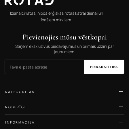
Izsmalcinātas, hipoalerģiskas rotas katrai dienai un
īpašiem mirkļiem.
Pievienojies mūsu vēstkopai
Saņem ekskluzīvus piedāvājumus un pirmais uzzini par
jaunumiem.
PIERAKSTĪTIES
KATEGORIJAS
Auskari
NODERĪGI
Gredzeni
Izmēru ceļvedis
Kaklarotas
INFORMĀCIJA
Rotu kopšana