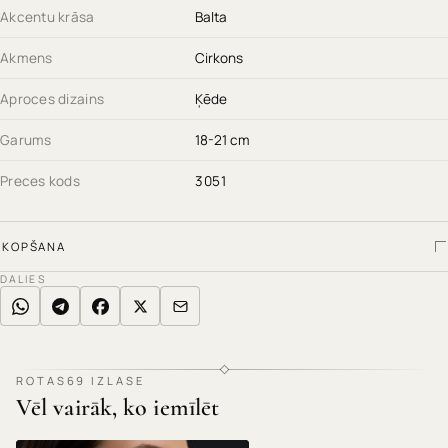
tagad ROTAS69.
Akcentu krāsa
Balta
Akmens
Cirkons
Aproces dizains
Ķēde
Garums
18-21 cm
Preces kods
3051
KOPŠANA
DALIES
ROTAS69 IZLASE
Vēl vairāk, ko iemīlēt