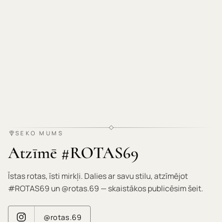
SEKO MUMS
Atzīmē #ROTAS69
Īstas rotas, īsti mirkļi. Dalies ar savu stilu, atzīmējot
#ROTAS69 un @rotas.69 — skaistākos publicēsim šeit.
@rotas.69