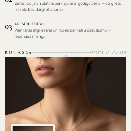
Zelta, rodija un platīna pārklājumi ar godīgu cenu — dārglietu
izskats bez dārglietu cenas.
03
AR PĀRLIECĪBU
Vienkārša atgriešana un rūpes par katru pasūtījumu —
iepērcies mierīgi.
ROTAS69
RADĪTS, LAI VALKĀTU
HIPOALERĢISKI MATERIĀLI · NEKAIRINA ĀDU ·