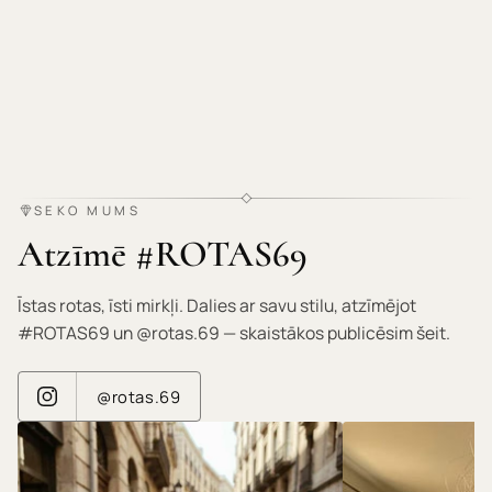
SEKO MUMS
Atzīmē #ROTAS69
Īstas rotas, īsti mirkļi. Dalies ar savu stilu, atzīmējot
#ROTAS69 un @rotas.69 — skaistākos publicēsim šeit.
@rotas.69