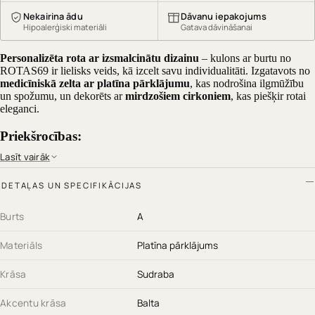
Nekairina ādu
Dāvanu iepakojums
Hipoalerģiski materiāli
Gatava dāvināšanai
Personalizēta rota ar izsmalcinātu dizainu
– kulons ar burtu no
ROTAS69 ir lielisks veids, kā izcelt savu individualitāti. Izgatavots no
medicīniskā zelta ar platīna pārklājumu
, kas nodrošina ilgmūžību
un spožumu, un dekorēts ar
mirdzošiem cirkoniem
, kas piešķir rotai
eleganci.
Priekšrocības:
Lasīt vairāk
Platīna pārklājums
– izturīgs pret nolietojumu un nezaudē
spīdumu
DETAĻAS UN SPECIFIKĀCIJAS
Mirdzoši cirkoni
– piešķir kulonam greznu izskatu
Pieejami visi angļu alfabēta burti
– izvēlies sev nozīmīgāko
Hipoalerģisks materiāls
– drošs pat jutīgai ādai
Burts
A
Universāls dizains
– piemērots ikdienai un svinīgiem
notikumiem
Materiāls
Platīna pārklājums
Ideāla dāvana
sev vai mīļotajam cilvēkam. Izvēlies savu burtu un
Krāsa
Sudraba
pasūti no ROTAS69 jau tagad.
Akcentu krāsa
Balta