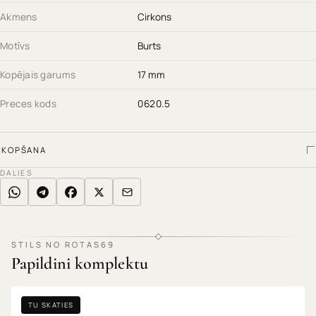
Akmens
Cirkons
Motīvs
Burts
Kopējais garums
17 mm
Preces kods
0620.5
KOPŠANA
DALIES
STILS NO ROTAS69
Papildini komplektu
TU SKATIES