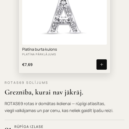
Platīna burta kulons
PLATĪNA PĀRKLĀJUMS
€7,69
ROTAS69 SOLĪJUMS
Greznība, kurai nav jākrāj.
ROTAS69 rotas ir domātas ikdienai — rūpīgi atlasītas,
viegli valkājamas un par cenu, kas neliek gaidīt īpašu reizi.
01
RŪPĪGA IZLASE