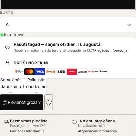
Z
BURTS
A
Ir noliktavā
Pasūti tagad — saņem otrdien, 11. augustā
Nosūtīsim nākamajā darba dienā · piegāde no €1,71
Piegādes informācija
→
DROŠI NORĒĶINI
coop
pank
Samazināt
Palielināt
daudzumu
daudzumu
Pievienot grozam
Bezmaksas piegāde
14 dienu atgriešana
Pasūtījumiem virs €30
Nevalkātām rotām
Piegādes informācija
Atgriešanas informācija