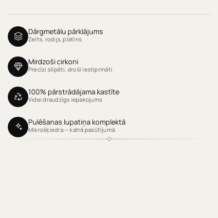
Dārgmetālu pārklājums
Zelts, rodijs, platīns
Mirdzoši cirkoni
Precīzi slīpēti, droši iestiprināti
100% pārstrādājama kastīte
Videi draudzīgs iepakojums
Pulēšanas lupatiņa komplektā
Mikrošķiedra — katrā pasūtījumā
Klientu atsauksmes
Produktu atsauksmes (0)
Sort reviews by