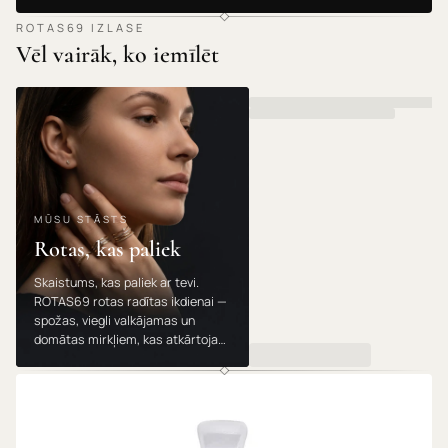
ROTAS69 IZLASE
Vēl vairāk, ko iemīlēt
MŪSU STĀSTS
Rotas, kas paliek
Skaistums, kas paliek ar tevi.
ROTAS69 rotas radītas ikdienai —
spožas, viegli valkājamas un
domātas mirkļiem, kas atkārtojas.
Valkā, dāvini un mīli tās gadu no
gada.