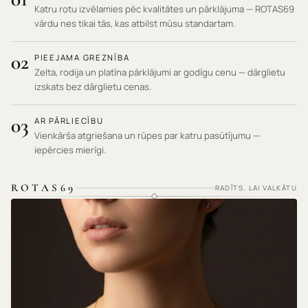
Katru rotu izvēlamies pēc kvalitātes un pārklājuma — ROTAS69
vārdu nes tikai tās, kas atbilst mūsu standartam.
02
PIEEJAMA GREZNĪBA
Zelta, rodija un platīna pārklājumi ar godīgu cenu — dārglietu
izskats bez dārglietu cenas.
03
AR PĀRLIECĪBU
Vienkārša atgriešana un rūpes par katru pasūtījumu —
iepērcies mierīgi.
ROTAS69
RADĪTS, LAI VALKĀTU
HIPOALERĢISKI MATERIĀLI · NEKAIRINA ĀDU ·