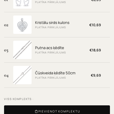
PLATĪNA PĀRKLĀJUMS
Kristālu sirds kulons
02
€10,69
PLATĪNA PĀRKLĀJUMS
Putna acs ķēdīte
03
€18,69
PLATĪNA PĀRKLĀJUMS
Čūskveida ķēdīte 50cm
04
€9,69
PLATĪNA PĀRKLĀJUMS
VISS KOMPLEKTS ·
PIEVIENOT KOMPLEKTU