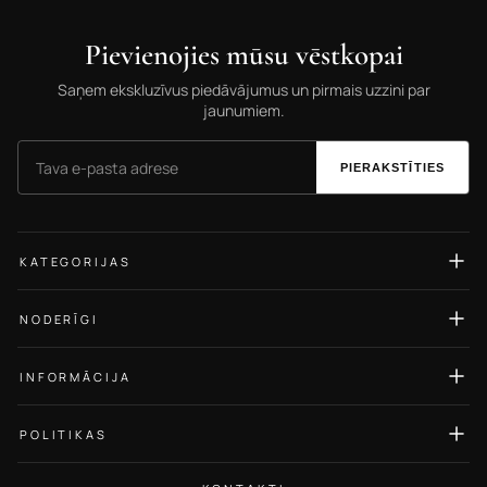
Pievienojies mūsu vēstkopai
Saņem ekskluzīvus piedāvājumus un pirmais uzzini par
jaunumiem.
PIERAKSTĪTIES
KATEGORIJAS
Auskari
NODERĪGI
Gredzeni
Izmēru ceļvedis
Kaklarotas
INFORMĀCIJA
Rotu kopšana
Rokassprādzes
Par Mums
Blogs
POLITIKAS
Kuloni
Kontakti
Atsauksmes
Privātuma politika
Ķēdītes