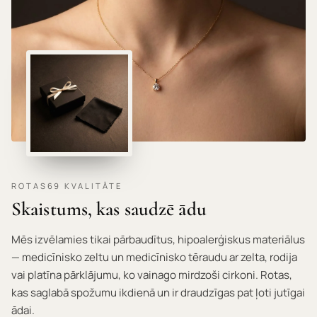
ROTAS69 KVALITĀTE
Skaistums, kas saudzē ādu
Mēs izvēlamies tikai pārbaudītus, hipoalerģiskus materiālus
— medicīnisko zeltu un medicīnisko tēraudu ar zelta, rodija
vai platīna pārklājumu, ko vainago mirdzoši cirkoni. Rotas,
kas saglabā spožumu ikdienā un ir draudzīgas pat ļoti jutīgai
ādai.