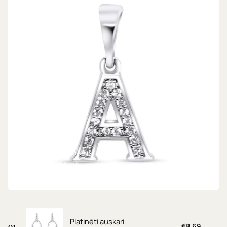
Platīna burta kulons
PLATĪNA PĀRKLĀJUMS
€7,69
Platinēti auskari
01
€8,69