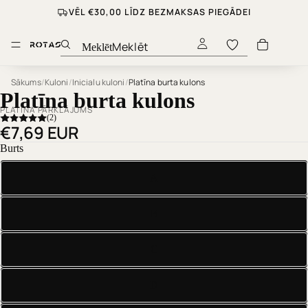
VĒL €30,00 LĪDZ BEZMAKSAS PIEGĀDEI
Meklēt
Sākums
/
Kuloni
/
Inicialu kuloni
/
Platīna burta kulons
Platīna burta kulons
PLATĪNA PĀRKLĀJUMS
(2)
€7,69 EUR
Burts
A
B
C
D