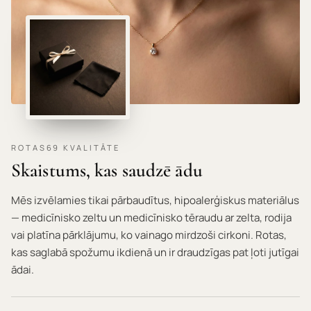
ROTAS69 KVALITĀTE
Skaistums, kas saudzē ādu
Mēs izvēlamies tikai pārbaudītus, hipoalerģiskus materiālus
— medicīnisko zeltu un medicīnisko tēraudu ar zelta, rodija
vai platīna pārklājumu, ko vainago mirdzoši cirkoni. Rotas,
kas saglabā spožumu ikdienā un ir draudzīgas pat ļoti jutīgai
ādai.