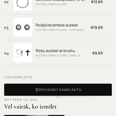
02
€12,69
PLATĪNA PĀRKLĀJUMS
Rodija keramikas auskari
03
€19,69
PLATĪNA PĀRKLĀJUMS · KERAMIKA
Riņķu auskari ar krustu
04
€9,69
PLATĪNA PĀRKLĀJUMS · EMALJA
VISS KOMPLEKTS ·
PIEVIENOT KOMPLEKTU
ROTAS69 IZLASE
Vēl vairāk, ko iemīlēt