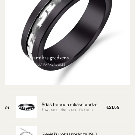
Rodija keramikas gredzens
KERAMIKA · RODIJA PĀRKLĀJUMS
IZMĒRS: 17.5
€17,69
Ādas tērauda rokassprādze
01
€21,69
ĀDA · MEDICĪNISKAIS TĒRAUDS
Sieviešu rokassprādze 19-22cm