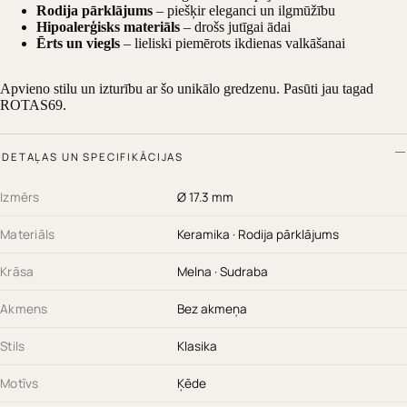
Rodija pārklājums
– piešķir eleganci un ilgmūžību
Hipoalerģisks materiāls
– drošs jutīgai ādai
Ērts un viegls
– lieliski piemērots ikdienas valkāšanai
Apvieno stilu un izturību ar šo unikālo gredzenu. Pasūti jau tagad
ROTAS69.
DETAĻAS UN SPECIFIKĀCIJAS
Izmērs
Ø 17.3 mm
Materiāls
Keramika · Rodija pārklājums
Krāsa
Melna · Sudraba
Akmens
Bez akmeņa
Stils
Klasika
Motīvs
Ķēde