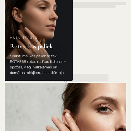
MŪSU STĀSTS
Rotas, kas paliek
Skaistums, kas paliek ar tevi.
ROTAS69 rotas radītas ikdienai —
spožas, viegli valkājamas un
domātas mirkļiem, kas atkārtojas.
Valkā, dāvini un mīli tās gadu no
gada.