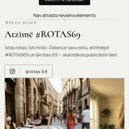
Nav atrasts neviens elements
SEKO MUMS
Atzīmē #ROTAS69
Īstas rotas, īsti mirkļi. Dalies ar savu stilu, atzīmējot
#ROTAS69 un @rotas.69 — skaistākos publicēsim šeit.
@rotas.69