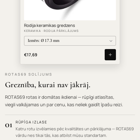
Rodija keramikas gredzens
KERAMIKA · RODIJA PĀRKLĀJUMS
€17,69
ROTAS69 SOLĪJUMS
Greznība, kurai nav jākrāj.
ROTAS69 rotas ir domātas ikdienai — rūpīgi atlasītas,
viegli valkājamas un par cenu, kas neliek gaidīt īpašu reizi.
01
RŪPĪGA IZLASE
Katru rotu izvēlamies pēc kvalitātes un pārklājuma — ROTAS69
vārdu nes tikai tās, kas atbilst mūsu standartam.