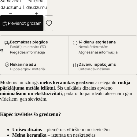
Samazināt
Palielināt
daudzumu
daudzumu
Pievienot grozam
Bezmaksas piegāde
14 dienu atgriešana
Pasūtījumiem virs €30
Nevalkātām rotām
2
3
Piegādes informācija
Atgriešanas informācija
Nekairina ādu
Dāvanu iepakojums
Hipoalerģiski materiāli
Gatava dāvināšanai
Moderns un izturīgs
melns keramikas gredzens
ar elegantu
rodija
pārklājuma metāla ieliktni
. Šis unikālais dizains apvieno
minimālismu un ekskluzivitāti
, padarot to par ideālu aksesuāru gan
vīriešiem, gan sievietēm.
Kāpēc izvēlēties šo gredzenu?
Unisex dizains
– piemērots vīriešiem un sievietēm
Melna keramika
– izturīga un neskrāpējas