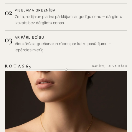
02
PIEEJAMA GREZNĪBA
Zelta, rodija un platīna pārklājumi ar godīgu cenu — dārglietu
izskats bez dārglietu cenas.
03
AR PĀRLIECĪBU
Vienkārša atgriešana un rūpes par katru pasūtījumu —
iepērcies mierīgi.
ROTAS69
RADĪTS, LAI VALKĀTU
HIPOALERĢISKI MATERIĀLI · NEKAIRINA ĀDU ·