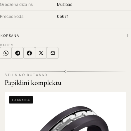
Gredzena dizains
Mūžības
Preces kods
0567.1
KOPŠANA
DALIES
STILS NO ROTAS69
Papildini komplektu
TU SKATIES