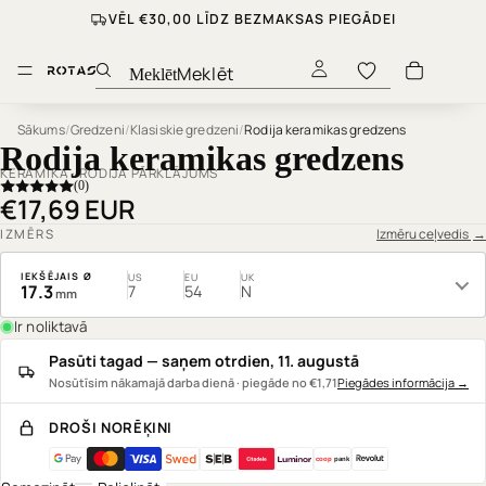
VĒL €30,00 LĪDZ BEZMAKSAS PIEGĀDEI
Meklēt
Sākums
/
Gredzeni
/
Klasiskie gredzeni
/
Rodija keramikas gredzens
Rodija keramikas gredzens
KERAMIKA · RODIJA PĀRKLĀJUMS
(0)
€17,69 EUR
Izmēru ceļvedis
→
IZMĒRS
IEKŠĒJAIS Ø
US
EU
UK
17.3
7
54
N
mm
Ir noliktavā
Pasūti tagad — saņem otrdien, 11. augustā
Nosūtīsim nākamajā darba dienā · piegāde no €1,71
Piegādes informācija
→
DROŠI NORĒĶINI
coop
pank