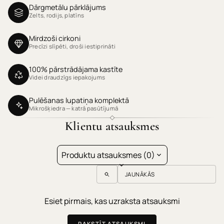
Dārgmetālu pārklājums
Zelts, rodijs, platīns
Mirdzoši cirkoni
Precīzi slīpēti, droši iestiprināti
100% pārstrādājama kastīte
Videi draudzīgs iepakojums
Pulēšanas lupatiņa komplektā
Mikrošķiedra — katrā pasūtījumā
Klientu atsauksmes
Produktu atsauksmes (0)
Sort reviews by
Esiet pirmais, kas uzraksta atsauksmi
RAKSTĪT ATSAUKSMI