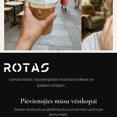
@rotas.69
@rotas.69
Izsmalcinātas, hipoalerģiskas rotas katrai dienai un
īpašiem mirkļiem.
Pievienojies mūsu vēstkopai
Saņem ekskluzīvus piedāvājumus un pirmais uzzini par
jaunumiem.