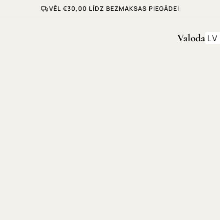
VĒL €30,00 LĪDZ BEZMAKSAS PIEGĀDEI
Valoda