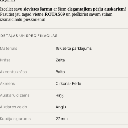
Izceliet savu
sievietes šarmu
ar šiem
elegantajiem pērļu auskariem
!
Pasūtiet jau tagad vietnē
ROTAS69
un piešķiriet savam stilam
izsmalcinātu pieskārienu!
DETAĻAS UN SPECIFIKĀCIJAS
Materiāls
18K zelta pārklājums
Krāsa
Zelta
Akcentu krāsa
Balta
Akmens
Cirkons · Pērle
Auskaru dizains
Riņķi
Aizdares veids
Angļu
Kopējais garums
27 mm