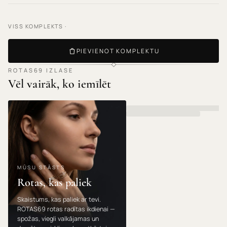
VISS KOMPLEKTS ·
PIEVIENOT KOMPLEKTU
ROTAS69 IZLASE
Vēl vairāk, ko iemīlēt
MŪSU STĀSTS
Rotas, kas paliek
Skaistums, kas paliek ar tevi.
ROTAS69 rotas radītas ikdienai —
spožas, viegli valkājamas un