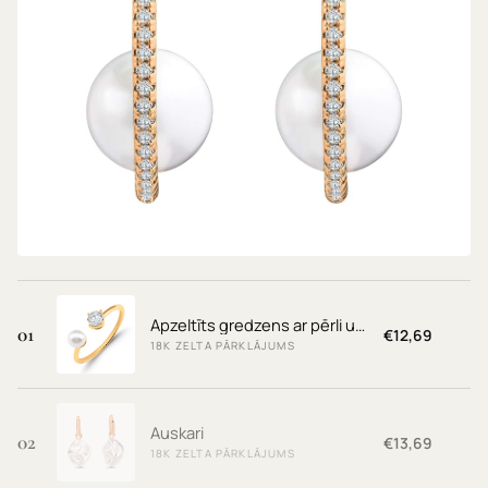
Auskari
18K ZELTA PĀRKLĀJUMS
€13,69
Apzeltīts gredzens ar pērli un balto cirkonu
01
€12,69
18K ZELTA PĀRKLĀJUMS
Auskari
02
€13,69
18K ZELTA PĀRKLĀJUMS