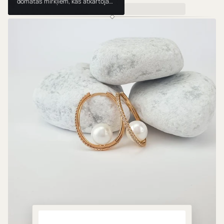
domātas mirkļiem, kas atkārtojas.
Valkā, dāvini un mīli tās gadu no
gada.