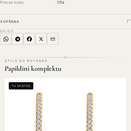
Preces kods
1114
KOPŠANA
DALIES
STILS NO ROTAS69
Papildini komplektu
TU SKATIES