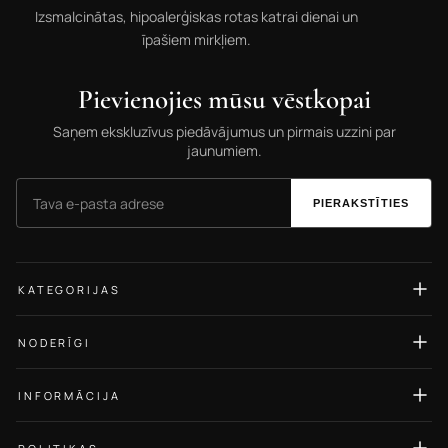
Izsmalcinātas, hipoalerģiskas rotas katrai dienai un
īpašiem mirkļiem.
Pievienojies mūsu vēstkopai
Saņem ekskluzīvus piedāvājumus un pirmais uzzini par
jaunumiem.
PIERAKSTĪTIES
KATEGORIJAS
Auskari
NODERĪGI
Gredzeni
Izmēru ceļvedis
Kaklarotas
INFORMĀCIJA
Rotu kopšana
Rokassprādzes
Par Mums
Blogs