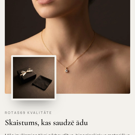
HIPOALERĢISKI MATERIĀLI · NEKAIRINA ĀDU ·
ROTAS69 KVALITĀTE
Skaistums, kas saudzē ādu