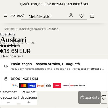
VĒL €30,00 LĪDZ BEZMAKSAS PIEGĀDEI
Meklēt
Sākums
/
Auskari
/
Riņķīšu auskari
/
Auskari
Izpārdots
Auskari
18K ZELTA PĀRKLĀJUMS
(0)
€13,69 EUR
Nav noliktavā
Pasūti tagad — saņem otrdien, 11. augustā
Nosūtīsim nākamajā darba dienā · piegāde no €1,71
Piegādes informācija
→
DROŠI NORĒĶINI
coop
pank
Samazināt
Palielināt
daudzumu
daudzumu
Izpārdots