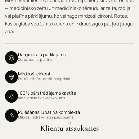
Mēs izvēlamies tikai pārbaudītus, hipoalerģiskus materiālus
— medicīnisko zeltu un medicīnisko tēraudu ar zelta, rodija
vai platīna pārklājumu, ko vainago mirdzoši cirkoni. Rotas,
kas saglabā spožumu ikdienā un ir draudzīgas pat ļoti jutīgai
ādai.
Dārgmetālu pārklājums
Zelts, rodijs, platīns
Mirdzoši cirkoni
Precīzi slīpēti, droši iestiprināti
100% pārstrādājama kastīte
Videi draudzīgs iepakojums
Pulēšanas lupatiņa komplektā
Mikrošķiedra — katrā pasūtījumā
Klientu atsauksmes