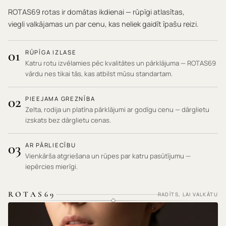
ROTAS69 rotas ir domātas ikdienai — rūpīgi atlasītas,
viegli valkājamas un par cenu, kas neliek gaidīt īpašu reizi.
01
RŪPĪGA IZLASE
Katru rotu izvēlamies pēc kvalitātes un pārklājuma — ROTAS69
vārdu nes tikai tās, kas atbilst mūsu standartam.
02
PIEEJAMA GREZNĪBA
Zelta, rodija un platīna pārklājumi ar godīgu cenu — dārglietu
izskats bez dārglietu cenas.
03
AR PĀRLIECĪBU
Vienkārša atgriešana un rūpes par katru pasūtījumu —
iepērcies mierīgi.
ROTAS69
RADĪTS, LAI VALKĀTU