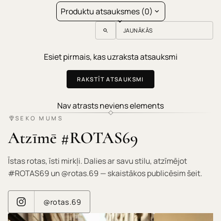
Produktu atsauksmes (0)
Sort reviews by
Esiet pirmais, kas uzraksta atsauksmi
RAKSTĪT ATSAUKSMI
Nav atrasts neviens elements
SEKO MUMS
Atzīmē #ROTAS69
Īstas rotas, īsti mirkļi. Dalies ar savu stilu, atzīmējot
#ROTAS69 un @rotas.69 — skaistākos publicēsim šeit.
@rotas.69