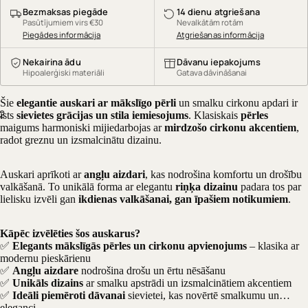
Bezmaksas piegāde
14 dienu atgriešana
Pasūtījumiem virs €30
Nevalkātām rotām
Piegādes informācija
Atgriešanas informācija
Nekairina ādu
Dāvanu iepakojums
Hipoalerģiski materiāli
Gatava dāvināšanai
Šie
elegantie auskari ar mākslīgo pērli
un smalku cirkonu apdari ir
2
īsts
sievietes grācijas un stila iemiesojums
. Klasiskais
pērles
maigums harmoniski mijiedarbojas ar
mirdzošo cirkonu akcentiem
,
radot greznu un izsmalcinātu dizainu.
Auskari aprīkoti ar
angļu aizdari
, kas nodrošina komfortu un drošību
valkāšanā. To unikālā forma ar elegantu
riņķa dizainu
padara tos par
lielisku izvēli gan
ikdienas valkāšanai, gan īpašiem notikumiem
.
Kāpēc izvēlēties šos auskarus?
✅
Elegants mākslīgās pērles un cirkonu apvienojums
– klasika ar
modernu pieskārienu
✅
Angļu aizdare
nodrošina drošu un ērtu nēsāšanu
✅
Unikāls dizains
ar smalku apstrādi un izsmalcinātiem akcentiem
✅
Ideāli piemēroti dāvanai
sievietei, kas novērtē smalkumu un
eleganci